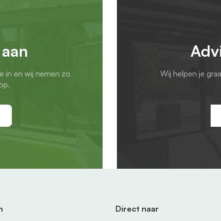
en van onze
 aan
Adv
n te meten,
zodat je zeker
en we een
ie in en wij nemen zo
Wij helpen je gra
ontageteam.
op.
e of meer schuifwanden
 één keer. Wel zo
erkapping
n
Direct naar