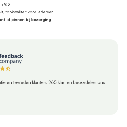
en
9.3
it
, topkwaliteit voor iedereen
ant
of
pinnen bij bezorging
tie en tevreden klanten.
265
klanten beoordelen ons