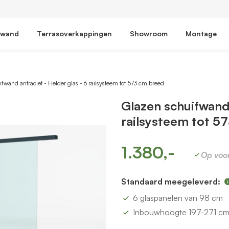
fwand
Terrasoverkappingen
Showroom
Montage
fwand antraciet - Helder glas - 6 railsysteem tot 573 cm breed
Glazen schuifwand 
railsysteem tot 5
1.380,-
Op voo
Standaard meegeleverd:
6 glaspanelen van 98 cm
Inbouwhoogte 197-271 c