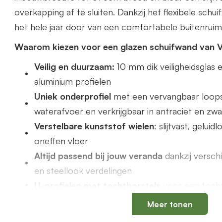
overkapping af te sluiten. Dankzij het flexibele schu
het hele jaar door van een comfortabele buitenruim
Waarom kiezen voor een glazen schuifwand van 
Veilig en duurzaam:
10 mm dik veiligheidsgla
aluminium profielen
Uniek onderprofiel
met een vervangbaar loops
waterafvoer en verkrijgbaar in antraciet en zwa
Verstelbare kunststof wielen
: slijtvast, gelui
oneffen vloer
Altijd passend bij jouw veranda
dankzij versch
en steellook verdelingen
U-profielen met tochtborstels
voor een tochtv
Meer tonen
Productspecificaties