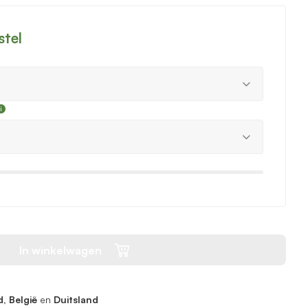
stel
In winkelwagen
, België
en
Duitsland