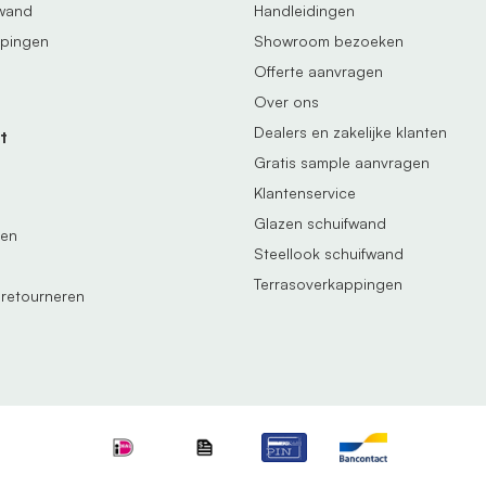
fwand
Handleidingen
ppingen
Showroom bezoeken
Offerte aanvragen
uimte. We geloven dat een
Over ons
k moet bijdragen aan het
Dealers en zakelijke klanten
t
e het nét even anders.
Gratis sample aanvragen
Klantenservice
een tussenpersonen, geen
Glazen schuifwand
gen
lijke prijs.
En dat
Steellook schuifwand
t een 9,4 door meer dan
Terrasoverkappingen
 retourneren
erland, of liever belt of
lijk advies van mensen
vandaag? Dan leveren we