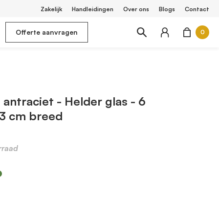
Zakelijk
Handleidingen
Over ons
Blogs
Contact
Offerte aanvragen
0
antraciet - Helder glas - 6
73 cm breed
rraad
m