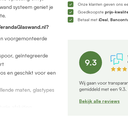
Onze klanten geven ons e
ifwand systeem geniet je
Goedkoopste
prijs-kwalite
te.
Betaal met
iDeal, Bancont
VerandaGlaswand.nl?
s en voorgemonteerde
poor, geïntegreerde
9.3
rt
dloos en geschikt voor een
Wij gaan voor transparan
gemiddeld met een
9.3
.
illende maten, glastypes
Bekijk alle reviews
rije afsluiting