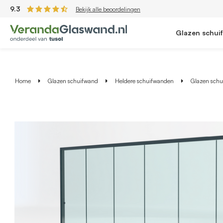
9.3
Bekijk alle beoordelingen
Glazen schui
Home
Glazen schuifwand
Heldere schuifwanden
Glazen schui