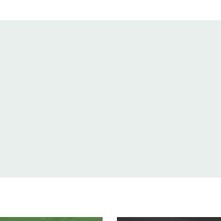
af of je die zelf kunt
e al voor en monteerden
ap montagevideo's is het
ties en voor je het weet
ver? Geen probleem. In