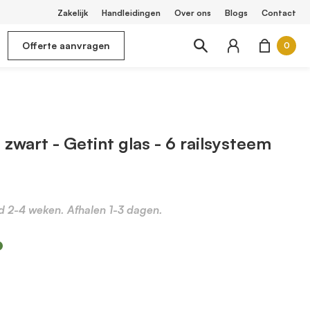
Zakelijk
Handleidingen
Over ons
Blogs
Contact
Offerte aanvragen
0
zwart - Getint glas - 6 railsysteem
jd 2-4 weken. Afhalen 1-3 dagen.
m