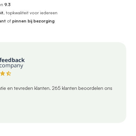
en
9.3
it
, topkwaliteit voor iedereen
ant
of
pinnen bij bezorging
tie en tevreden klanten.
265
klanten beoordelen ons