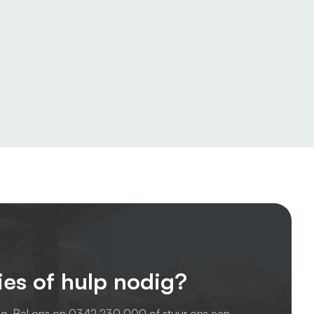
ies of hulp nodig?
ag. Bel ons op
0342 230 000
of stuur ons een