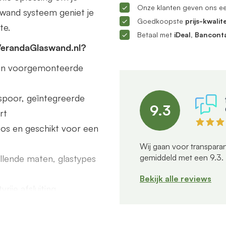
Onze klanten geven ons e
ifwand systeem geniet je
Goedkoopste
prijs-kwalite
te.
Betaal met
iDeal, Bancont
VerandaGlaswand.nl?
s en voorgemonteerde
poor, geïntegreerde
9.3
rt
dloos en geschikt voor een
Wij gaan voor transparan
gemiddeld met een
9.3
.
illende maten, glastypes
Bekijk alle reviews
rije afsluiting