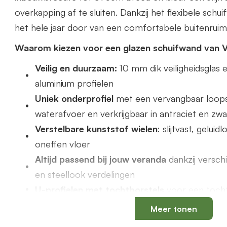
overkapping af te sluiten. Dankzij het flexibele schu
het hele jaar door van een comfortabele buitenruim
Waarom kiezen voor een glazen schuifwand van 
Veilig en duurzaam:
10 mm dik veiligheidsgla
aluminium profielen
Uniek onderprofiel
met een vervangbaar loops
waterafvoer en verkrijgbaar in antraciet en zwa
Verstelbare kunststof wielen
: slijtvast, gelui
oneffen vloer
Altijd passend bij jouw veranda
dankzij versch
en steellook verdelingen
U-profielen met tochtborstels
voor een tochtv
Meer tonen
Productspecificaties