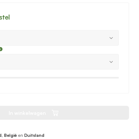
stel
In winkelwagen
, België
en
Duitsland