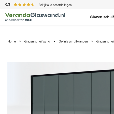
9.3
Bekijk alle beoordelingen
Glazen schui
Home
Glazen schuifwand
Getinte schuifwanden
Glazen schuif