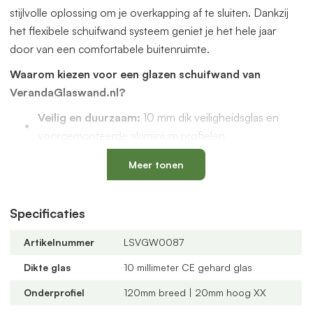
stijlvolle oplossing om je overkapping af te sluiten. Dankzij
het flexibele schuifwand systeem geniet je het hele jaar
door van een comfortabele buitenruimte.
Waarom kiezen voor een glazen schuifwand van
VerandaGlaswand.nl?
Veilig en duurzaam:
10 mm dik veiligheidsglas en
voorgemonteerde aluminium profielen
Uniek onderprofiel
met een vervangbaar loopspoor,
Meer tonen
geïntegreerde waterafvoer en verkrijgbaar in antraciet
en zwart
Verstelbare kunststof wielen
: slijtvast, geluidloos en
Specificaties
geschikt voor een oneffen vloer
Artikelnummer
LSVGW0087
Altijd passend bij jouw veranda
dankzij
verschillende maten, glastypes en steellook
Dikte glas
10 millimeter CE gehard glas
verdelingen
Onderprofiel
120mm breed | 20mm hoog XX
U-profielen met tochtborstels
voor een tochtvrije