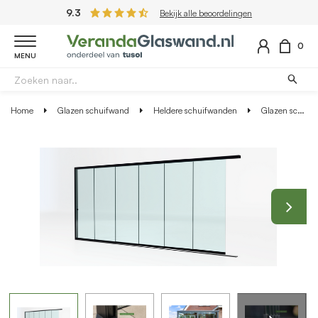
9.3
Bekijk alle beoordelingen
0
MENU
Home
Glazen schuifwand
Heldere schuifwanden
Glazen schuifwand zwart - Helder glas - 6 railsysteem tot 573 cm breed