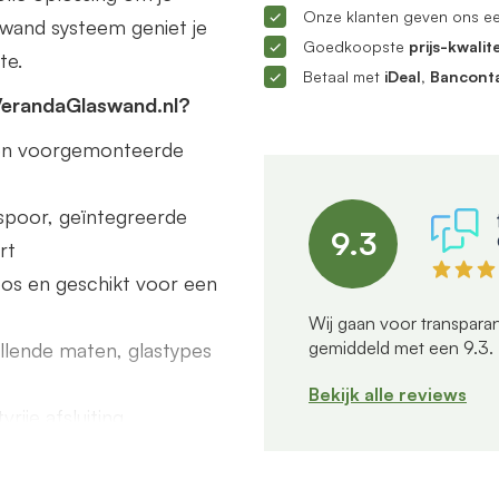
Onze klanten geven ons e
ifwand systeem geniet je
Goedkoopste
prijs-kwalite
te.
Betaal met
iDeal, Bancont
VerandaGlaswand.nl?
s en voorgemonteerde
poor, geïntegreerde
9.3
rt
dloos en geschikt voor een
Wij gaan voor transparan
gemiddeld met een
9.3
.
illende maten, glastypes
Bekijk alle reviews
rije afsluiting