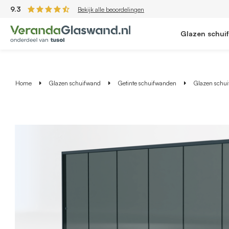
9.3
Bekijk alle beoordelingen
Glazen schui
Home
Glazen schuifwand
Getinte schuifwanden
Glazen schuif