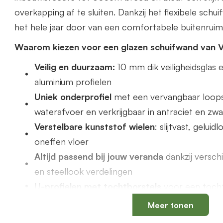
overkapping af te sluiten. Dankzij het flexibele schu
het hele jaar door van een comfortabele buitenruim
Waarom kiezen voor een glazen schuifwand van 
Veilig en duurzaam:
10 mm dik veiligheidsgla
aluminium profielen
Uniek onderprofiel
met een vervangbaar loops
waterafvoer en verkrijgbaar in antraciet en zwa
Verstelbare kunststof wielen
: slijtvast, gelui
oneffen vloer
Altijd passend bij jouw veranda
dankzij versch
en steellook verdelingen
U-profielen met tochtborstels
voor een tochtv
Meer tonen
Productspecificaties