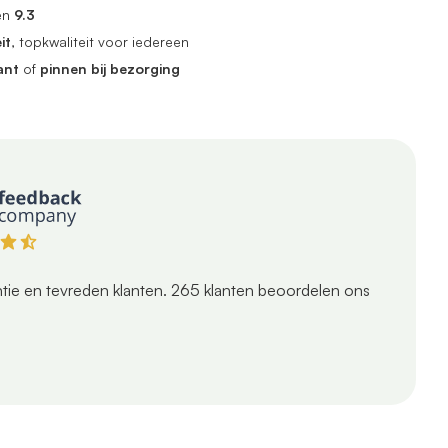
en
9.3
it
, topkwaliteit voor iedereen
ant
of
pinnen bij bezorging
tie en tevreden klanten.
265
klanten beoordelen ons