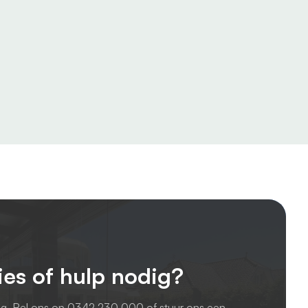
ies of hulp nodig?
ag. Bel ons op
0342 230 000
of stuur ons een