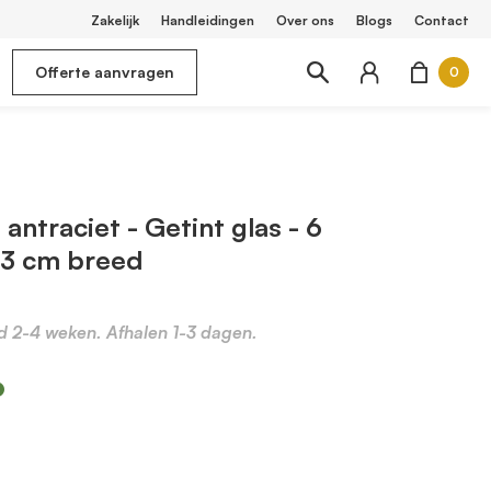
Zakelijk
Handleidingen
Over ons
Blogs
Contact
Offerte aanvragen
0
antraciet - Getint glas - 6
03 cm breed
jd 2-4 weken. Afhalen 1-3 dagen.
m