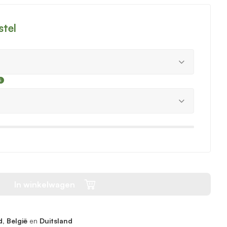
stel
In winkelwagen
, België
en
Duitsland