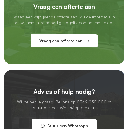
Vraag een offerte aan
Professionele montage incl. inmeetservice
Vraag een vrijblijvende offerte aan. Vul de informatie in
Laat je het monteren liever aan een professional over?
en wij nemen zo spoedig mogelijk contact met je op.
Geen probleem. In het grootste deel van Nederland kun je
gebruikmaken van onze
montageservice
.
Vraag een offerte aan
We komen eerst
bij je langs om alles nauwkeurig in te
meten,
zodat je zeker weet dat de schuifwand perfect past.
Daarna plannen we een montageafspraak in en komen we
langs met ons montageteam.
Je betaalt een
vast tarief
per project. Laat je twee of meer
schuifwanden plaatsen? Dan rekenen we de
Advies of hulp nodig?
montageservice maar één keer. Wel zo voordelig.
Wij helpen je graag. Bel ons op
0342 230 000
of
Voordelen van een glazen schuifwand onder je
stuur ons een WhatsApp bericht.
overkapping
Geniet elk seizoen van je overkapping
Stuur een Whatsapp