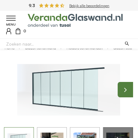
9.3
Bekijk alle beoordelingen
MENU
0
Home
Glazen schuifwand
Heldere schuifwanden
Glazen schuifwand antraciet - Helder glas - 6 railsysteem tot 603 cm breed