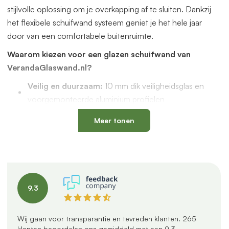
stijlvolle oplossing om je overkapping af te sluiten. Dankzij
het flexibele schuifwand systeem geniet je het hele jaar
door van een comfortabele buitenruimte.
Waarom kiezen voor een glazen schuifwand van
VerandaGlaswand.nl?
Veilig en duurzaam:
10 mm dik veiligheidsglas en
voorgemonteerde aluminium profielen
Uniek onderprofiel
met een vervangbaar loopspoor,
Meer tonen
geïntegreerde waterafvoer en verkrijgbaar in antraciet
en zwart
Verstelbare kunststof wielen
: slijtvast, geluidloos en
geschikt voor een oneffen vloer
Altijd passend bij jouw veranda
dankzij
9.3
verschillende maten, glastypes en steellook
verdelingen
U-profielen met tochtborstels
voor een tochtvrije
Wij gaan voor transparantie en tevreden klanten.
265
klanten beoordelen ons gemiddeld met een
9.3
.