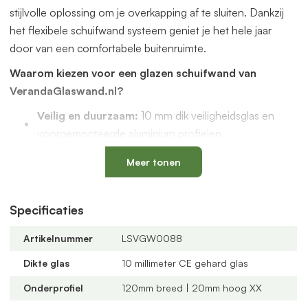
stijlvolle oplossing om je overkapping af te sluiten. Dankzij
het flexibele schuifwand systeem geniet je het hele jaar
door van een comfortabele buitenruimte.
Waarom kiezen voor een glazen schuifwand van
VerandaGlaswand.nl?
Veilig en duurzaam:
10 mm dik veiligheidsglas en
voorgemonteerde aluminium profielen
Uniek onderprofiel
met een vervangbaar loopspoor,
Meer tonen
geïntegreerde waterafvoer en verkrijgbaar in antraciet
en zwart
Verstelbare kunststof wielen
: slijtvast, geluidloos en
Specificaties
geschikt voor een oneffen vloer
Artikelnummer
LSVGW0088
Altijd passend bij jouw veranda
dankzij
verschillende maten, glastypes en steellook
Dikte glas
10 millimeter CE gehard glas
verdelingen
Onderprofiel
120mm breed | 20mm hoog XX
U-profielen met tochtborstels
voor een tochtvrije