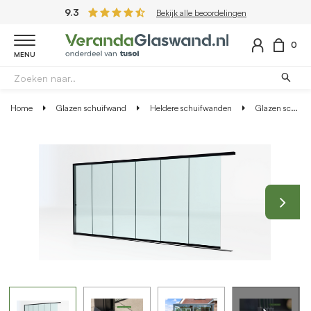
9.3
Bekijk alle beoordelingen
0
MENU
Home
Glazen schuifwand
Heldere schuifwanden
Glazen schuifwand zwart - Helder glas - 6 railsysteem tot 603 cm breed