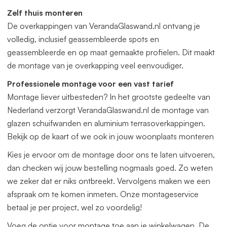
meegeleverd.
Zelf thuis monteren
De overkappingen van VerandaGlaswand.nl ontvang je
Offerte aanvragen
volledig, inclusief geassembleerde spots en
Bestel via de webshop of vraag
hier
geheel vrijblijvend een
geassembleerde en op maat gemaakte profielen. Dit maakt
offerte aan. Deze veranda kunnen wij gratis op maat
de montage van je overkapping veel eenvoudiger.
leveren. Zowel in de breedte als diepte. Het beste vraagt u
dan een offerte aan.
Professionele montage voor een vast tarief
Montage liever uitbesteden? In het grootste gedeelte van
Nederland verzorgt VerandaGlaswand.nl de montage van
glazen schuifwanden en aluminium terrasoverkappingen.
Bekijk op de kaart of we ook in jouw woonplaats monteren
Kies je ervoor om de montage door ons te laten uitvoeren,
dan checken wij jouw bestelling nogmaals goed. Zo weten
we zeker dat er niks ontbreekt. Vervolgens maken we een
afspraak om te komen inmeten. Onze montageservice
betaal je per project, wel zo voordelig!
Voeg de optie voor montage toe aan je winkelwagen. De