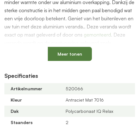
minder warmte onder uw aluminium overkapping. Dankzij de
sterke constructie is in het midden geen paal benodigd wat
een vrije doorloop betekent. Geniet van het buitenleven en
uw tuin met deze aluminium veranda.. Deze veranda wordt
exact op maat geleverd of door ons
gemonteerd
. Deze
veranda wordt op de maatvoering geleverd zoals
aangegeven in de afmetingen. Dit zijn de afmetingen van
Meer tonen
buitenkant van de aluminium staanders gemeten uit de gevel
van het huis.
Specificaties
De overkapping is ook geschikt voor glazen schuifwanden
om een prachtige serre te maken. Dit en andere accessoires
Artikelnummer
520066
vindt je bij de gerelateerde producten hieronder op deze
Kleur
Antraciet Mat 7016
pagina.
Dak
Polycarbonaat IQ Relax
Compleet bouwpakket
De overkapping wordt geleverd als compleet bouwpakket
Staanders
2
met alle benodigde onderdelen zoals PVC bladvanger, PVC
buis/90 graden bocht van 75mm, rubbers worden