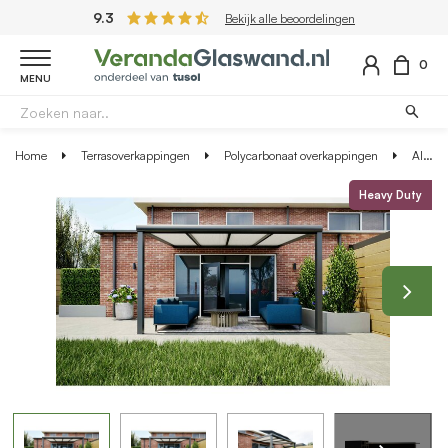
9.3
Bekijk alle beoordelingen
0
MENU
Home
Terrasoverkappingen
Polycarbonaat overkappingen
Aluminium overkapping antraciet 407cm x 400cm met Polycarbonaat IQ Relax dak
Heavy Duty