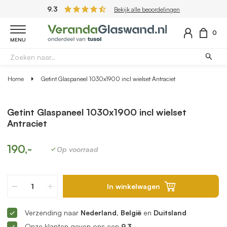
9.3
Bekijk alle beoordelingen
0
MENU
Home
Getint Glaspaneel 1030x1900 incl wielset Antraciet
Getint Glaspaneel 1030x1900 incl wielset
Antraciet
190,-
Op voorraad
In winkelwagen
Verzending naar
Nederland, België
en
Duitsland
Onze klanten geven ons een
9.3