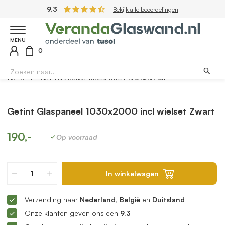
9.3
Bekijk alle beoordelingen
MENU
0
Home
Getint Glaspaneel 1030x2000 incl wielset Zwart
Getint Glaspaneel 1030x2000 incl wielset Zwart
190,-
Op voorraad
In winkelwagen
Verzending naar
Nederland, België
en
Duitsland
Onze klanten geven ons een
9.3