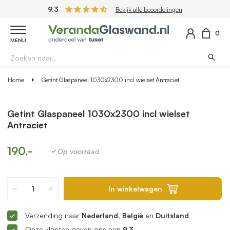
9.3
Bekijk alle beoordelingen
0
MENU
Home
Getint Glaspaneel 1030x2300 incl wielset Antraciet
Getint Glaspaneel 1030x2300 incl wielset
Antraciet
190,-
Op voorraad
In winkelwagen
Verzending naar
Nederland, België
en
Duitsland
Onze klanten geven ons een
9.3