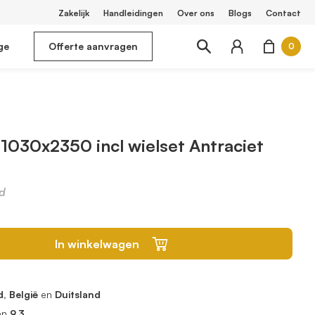
Zakelijk
Handleidingen
Over ons
Blogs
Contact
ge
Offerte aanvragen
0
1030x2350 incl wielset Antraciet
d
In winkelwagen
, België
en
Duitsland
en
9.3