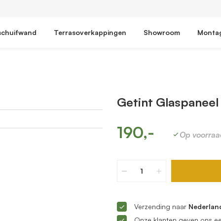
schuifwand
Terrasoverkappingen
Showroom
Monta
Getint Glaspaneel 
190,-
Op voorraa
Verzending naar
Nederland
Onze klanten geven ons e