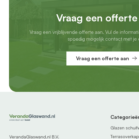
Vraag een offerte
Vraag een vrijblijvende offerte aan. Vul de informat
spoedig mogelijk contact met je 
Vraag een offerte aan
Categorieë
Glazen schui
Terrasoverka
VerandaGlaswand.nl B.V.