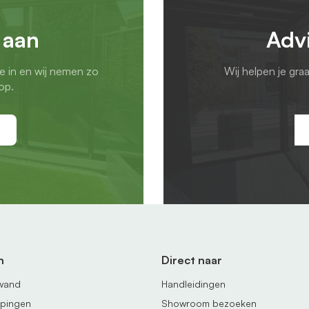
 aan
Adv
ie in en wij nemen zo
Wij helpen je gra
op.
n
Direct naar
fwand
Handleidingen
ppingen
Showroom bezoeken