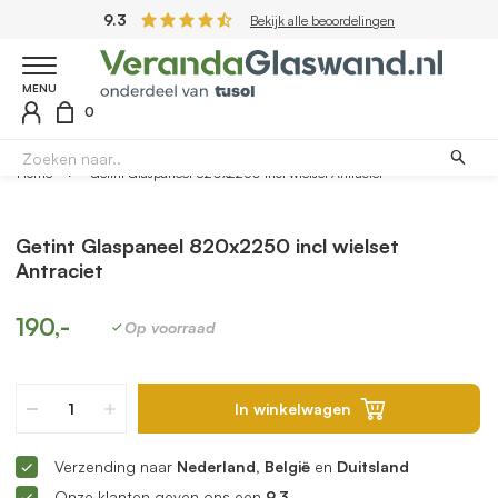
9.3
Bekijk alle beoordelingen
MENU
0
Home
Getint Glaspaneel 820x2250 incl wielset Antraciet
Getint Glaspaneel 820x2250 incl wielset
Antraciet
190,-
Op voorraad
In winkelwagen
Verzending naar
Nederland, België
en
Duitsland
Onze klanten geven ons een
9.3