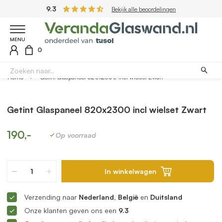
9.3
Bekijk alle beoordelingen
MENU
0
Home
Getint Glaspaneel 820x2300 incl wielset Zwart
Getint Glaspaneel 820x2300 incl wielset Zwart
190,-
Op voorraad
In winkelwagen
Verzending naar
Nederland, België
en
Duitsland
Onze klanten geven ons een
9.3