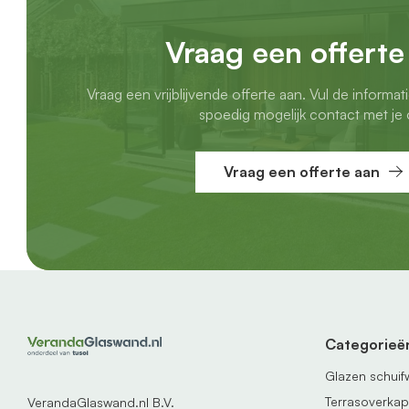
Vraag een offerte
Vraag een vrijblijvende offerte aan. Vul de informat
spoedig mogelijk contact met je 
Vraag een offerte aan
Categorieë
Glazen schui
Terrasoverka
VerandaGlaswand.nl B.V.