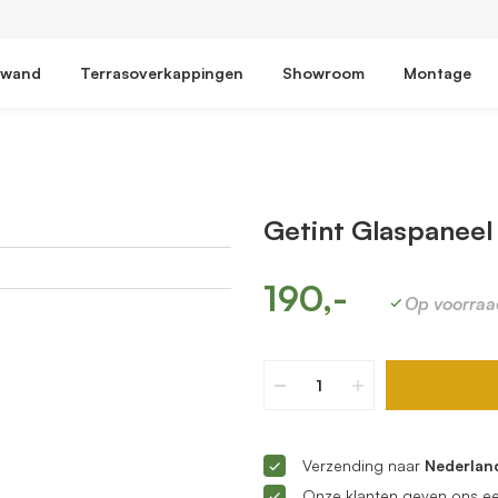
fwand
Terrasoverkappingen
Showroom
Montage
Getint Glaspaneel
190,-
Op voorraa
Verzending naar
Nederland
Onze klanten geven ons e