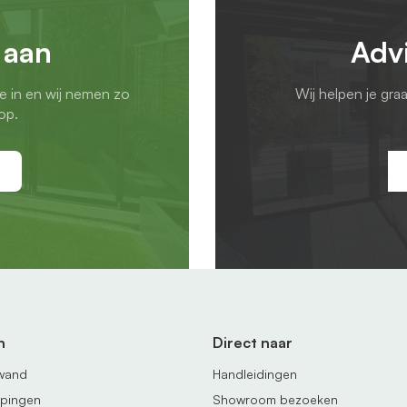
 aan
Adv
ie in en wij nemen zo
Wij helpen je gra
op.
n
Direct naar
fwand
Handleidingen
ppingen
Showroom bezoeken