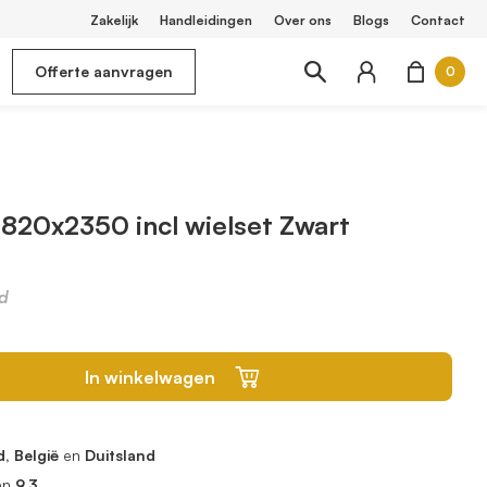
Zakelijk
Handleidingen
Over ons
Blogs
Contact
Offerte aanvragen
0
 820x2350 incl wielset Zwart
d
In winkelwagen
, België
en
Duitsland
en
9.3