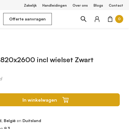
Zakelijk
Handleidingen
Over ons
Blogs
Contact
Offerte aanvragen
0
 820x2600 incl wielset Zwart
d
In winkelwagen
, België
en
Duitsland
en
9.3