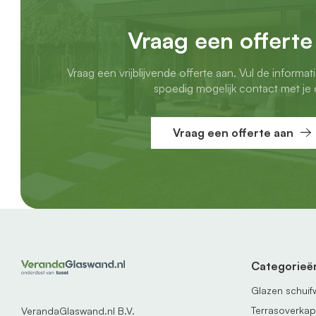
Vraag een offerte
Vraag een vrijblijvende offerte aan. Vul de informat
spoedig mogelijk contact met je 
Vraag een offerte aan
Categorieë
Glazen schui
Terrasoverka
VerandaGlaswand.nl B.V.