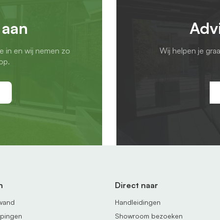
 aan
Adv
ie in en wij nemen zo
Wij helpen je gra
op.
n
Direct naar
fwand
Handleidingen
ppingen
Showroom bezoeken