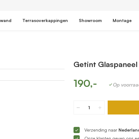
fwand
Terrasoverkappingen
Showroom
Montage
Getint Glaspaneel
190,-
Op voorraa
Verzending naar
Nederland
Onze klanten geven ons e