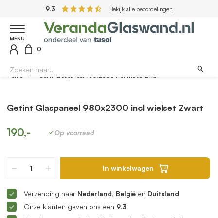
9.3
Bekijk alle beoordelingen
MENU
0
Home
Getint Glaspaneel 980x2300 incl wielset Zwart
Getint Glaspaneel 980x2300 incl wielset Zwart
190,-
Op voorraad
In winkelwagen
Verzending naar
Nederland, België
en
Duitsland
Onze klanten geven ons een
9.3