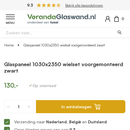
9.3
Bekijk alle beoordelingen
0
MENU
Home
Glaspaneel 1030x2350 wielset voorgemonteerd zwart
Glaspaneel 1030x2350 wielset voorgemonteerd
zwart
130,-
Op voorraad
In winkelwagen
Verzending naar
Nederland, België
en
Duitsland
Onze klanten geven ons een
9.3