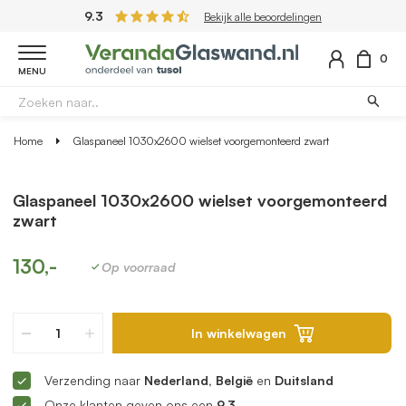
9.3
Bekijk alle beoordelingen
0
MENU
Home
Glaspaneel 1030x2600 wielset voorgemonteerd zwart
Glaspaneel 1030x2600 wielset voorgemonteerd
zwart
130,-
Op voorraad
In winkelwagen
Verzending naar
Nederland, België
en
Duitsland
Onze klanten geven ons een
9.3