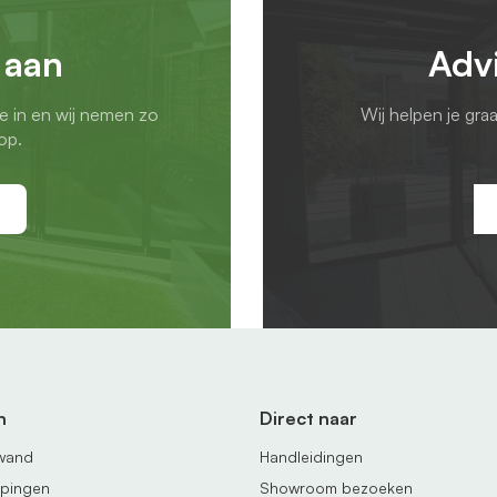
 aan
Adv
ie in en wij nemen zo
Wij helpen je gra
op.
n
Direct naar
fwand
Handleidingen
ppingen
Showroom bezoeken