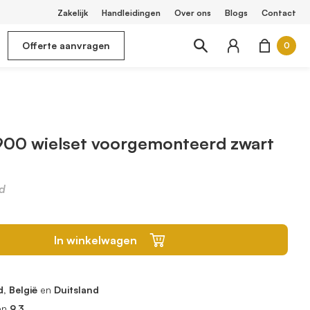
Zakelijk
Handleidingen
Over ons
Blogs
Contact
Offerte aanvragen
0
900 wielset voorgemonteerd zwart
d
In winkelwagen
, België
en
Duitsland
en
9.3