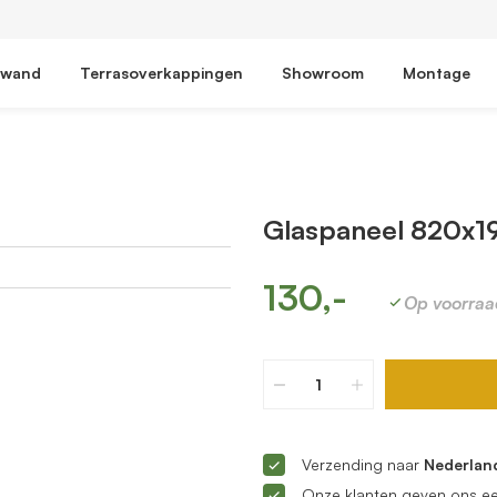
fwand
Terrasoverkappingen
Showroom
Montage
Glaspaneel 820x1
130,-
Op voorraa
Verzending naar
Nederland
Onze klanten geven ons e