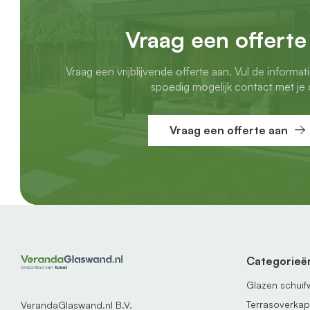
Vraag een offerte
Vraag een vrijblijvende offerte aan. Vul de informat
spoedig mogelijk contact met je 
Vraag een offerte aan
Categorieë
Glazen schui
Terrasoverka
VerandaGlaswand.nl B.V.