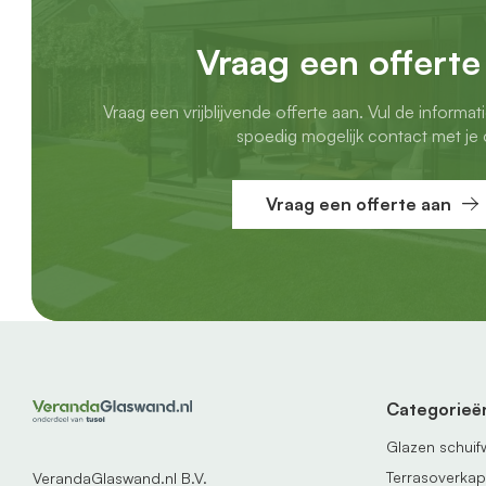
Vraag een offerte
Vraag een vrijblijvende offerte aan. Vul de informat
spoedig mogelijk contact met je 
Vraag een offerte aan
Categorieë
Glazen schui
Terrasoverka
VerandaGlaswand.nl B.V.