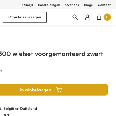
Zakelijk
Handleidingen
Over ons
Blogs
Contact
Offerte aanvragen
0
300 wielset voorgemonteerd zwart
d
In winkelwagen
, België
en
Duitsland
en
9.3