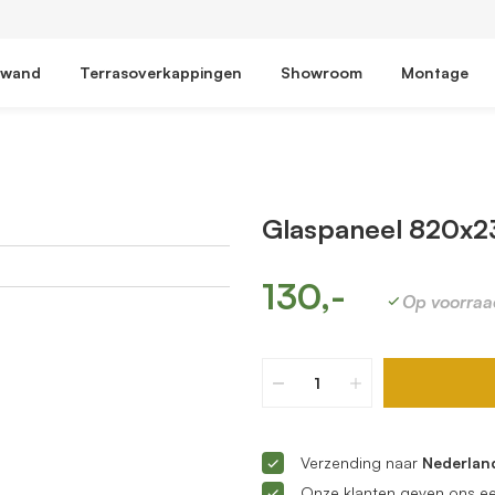
fwand
Terrasoverkappingen
Showroom
Montage
Glaspaneel 820x2
130,-
Op voorraa
Verzending naar
Nederland
Onze klanten geven ons e