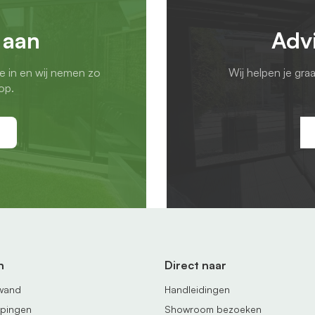
 aan
Adv
ie in en wij nemen zo
Wij helpen je gra
op.
n
Direct naar
fwand
Handleidingen
ppingen
Showroom bezoeken