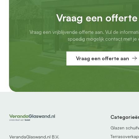
Vraag een offerte
Vraag een vrijblijvende offerte aan. Vul de informat
spoedig mogelijk contact met je 
Vraag een offerte aan
Categorieë
Glazen schui
Terrasoverka
VerandaGlaswand.nl B.V.