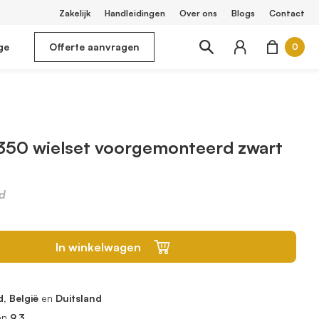
Zakelijk
Handleidingen
Over ons
Blogs
Contact
ge
Offerte aanvragen
0
350 wielset voorgemonteerd zwart
d
In winkelwagen
, België
en
Duitsland
en
9.3