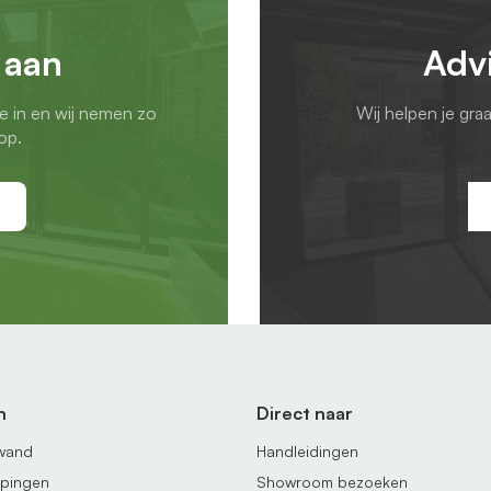
 aan
Adv
ie in en wij nemen zo
Wij helpen je gra
op.
n
Direct naar
fwand
Handleidingen
ppingen
Showroom bezoeken