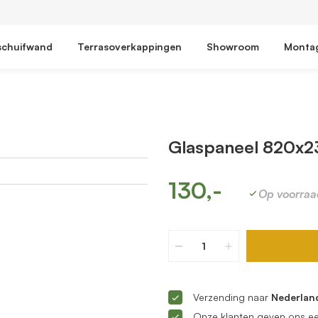
schuifwand
Terrasoverkappingen
Showroom
Monta
Glaspaneel 820x2
130,-
Op voorraa
Verzending naar
Nederland
Onze klanten geven ons e