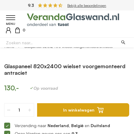
9.3
Bekijk alle beoordelingen
MENU
0
Home
Glaspaneel 820x2400 wielset voorgemonteerd antraciet
Glaspaneel 820x2400 wielset voorgemonteerd
antraciet
130,-
Op voorraad
In winkelwagen
Verzending naar
Nederland, België
en
Duitsland
Onze klanten geven ons een
9.3