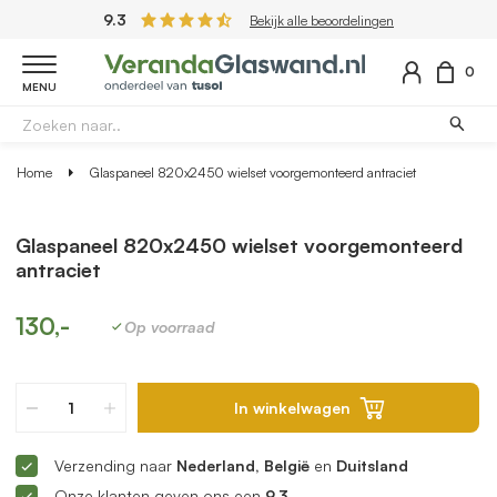
9.3
Bekijk alle beoordelingen
0
MENU
Home
Glaspaneel 820x2450 wielset voorgemonteerd antraciet
Glaspaneel 820x2450 wielset voorgemonteerd
antraciet
130,-
Op voorraad
In winkelwagen
Verzending naar
Nederland, België
en
Duitsland
Onze klanten geven ons een
9.3