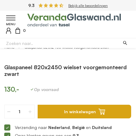
9.3
Bekijk alle beoordelingen
MENU
0
Home
Glaspaneel 820x2450 wielset voorgemonteerd zwart
Glaspaneel 820x2450 wielset voorgemonteerd
zwart
130,-
Op voorraad
In winkelwagen
Verzending naar
Nederland, België
en
Duitsland
Onze klanten geven ons een
9.3