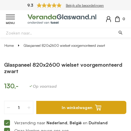
9.3
Bekijk alle beoordelingen
0
MENU
Home
Glaspaneel 820x2600 wielset voorgemonteerd zwart
Glaspaneel 820x2600 wielset voorgemonteerd
zwart
130,-
Op voorraad
In winkelwagen
Verzending naar
Nederland, België
en
Duitsland
Onze klanten geven ons een