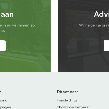
 aan
Adv
ie in en wij nemen zo
Wij helpen je gra
op.
n
Direct naar
fwand
Handleidingen
ppingen
Showroom bezoeken