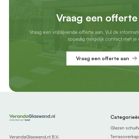
Vraag een offerte
Vraag een vrijblijvende offerte aan. Vul de informat
spoedig mogelijk contact met je 
Vraag een offerte aan
Categorieë
Glazen schui
Terrasoverka
VerandaGlaswand.nl B.V.