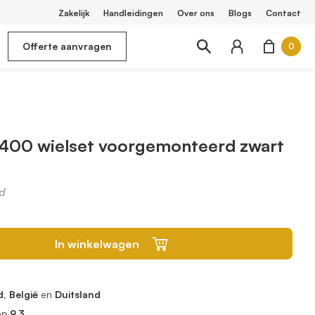
Zakelijk
Handleidingen
Over ons
Blogs
Contact
Offerte aanvragen
0
400 wielset voorgemonteerd zwart
d
In winkelwagen
, België
en
Duitsland
en
9.3