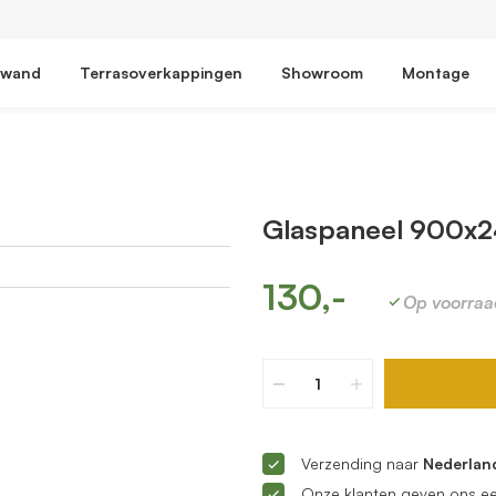
fwand
Terrasoverkappingen
Showroom
Montage
Glaspaneel 900x2
130,-
Op voorraa
Verzending naar
Nederland
Onze klanten geven ons e