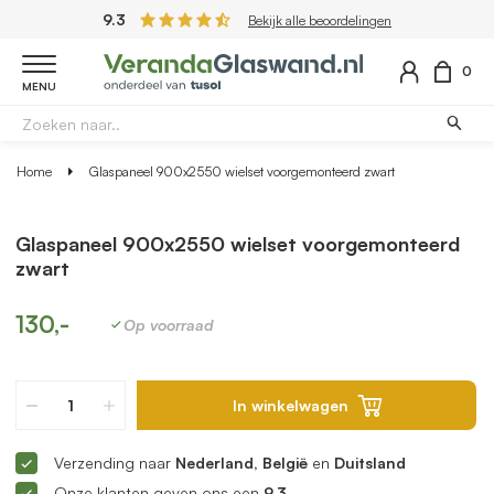
9.3
Bekijk alle beoordelingen
0
MENU
Home
Glaspaneel 900x2550 wielset voorgemonteerd zwart
Glaspaneel 900x2550 wielset voorgemonteerd
zwart
130,-
Op voorraad
In winkelwagen
Verzending naar
Nederland, België
en
Duitsland
Onze klanten geven ons een
9.3