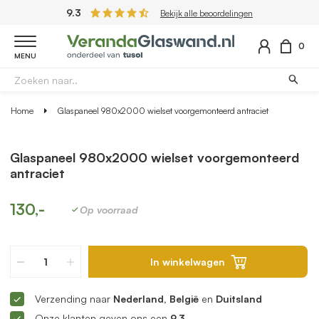
9.3
Bekijk alle beoordelingen
0
MENU
Home
Glaspaneel 980x2000 wielset voorgemonteerd antraciet
Glaspaneel 980x2000 wielset voorgemonteerd
antraciet
130,-
Op voorraad
In winkelwagen
Verzending naar
Nederland, België
en
Duitsland
Onze klanten geven ons een
9.3