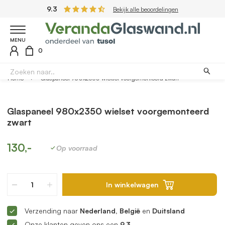
9.3
Bekijk alle beoordelingen
MENU
0
Home
Glaspaneel 980x2350 wielset voorgemonteerd zwart
Glaspaneel 980x2350 wielset voorgemonteerd
zwart
130,-
Op voorraad
In winkelwagen
Verzending naar
Nederland, België
en
Duitsland
Onze klanten geven ons een
9.3