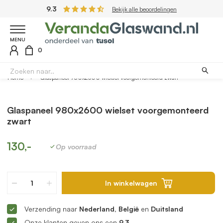
9.3
Bekijk alle beoordelingen
MENU
0
Home
Glaspaneel 980x2600 wielset voorgemonteerd zwart
Glaspaneel 980x2600 wielset voorgemonteerd
zwart
130,-
Op voorraad
In winkelwagen
Verzending naar
Nederland, België
en
Duitsland
Onze klanten geven ons een
9.3