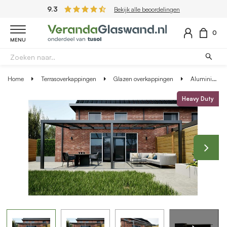
9.3
Bekijk alle beoordelingen
0
MENU
Home
Terrasoverkappingen
Glazen overkappingen
Aluminium overkapping antraciet 707cm x 250cm met helder glazen dak
Heavy Duty