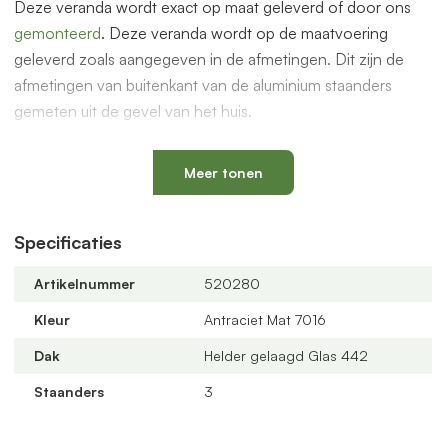
Deze veranda wordt exact op maat geleverd of door ons
gemonteerd
. Deze veranda wordt op de maatvoering
geleverd zoals aangegeven in de afmetingen. Dit zijn de
afmetingen van buitenkant van de aluminium staanders
gemeten uit de gevel van het huis.
De overkapping is ook geschikt voor glazen schuifwanden
om een prachtige serre te maken. Dit en andere accessoires
Meer tonen
vindt je bij de gerelateerde producten hieronder op deze
pagina.
Specificaties
Compleet bouwpakket
Artikelnummer
520280
De overkapping wordt geleverd als compleet bouwpakket
met alle benodigde onderdelen zoals PVC bladvanger, PVC
Kleur
Antraciet Mat 7016
buis/90 graden bocht van 75mm, rubbers worden
Dak
Helder gelaagd Glas 442
meegeleverd.
Staanders
3
Offerte aanvragen
Bestel via de webshop of vraag
hier
geheel vrijblijvend een