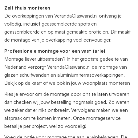
offerte aan. Deze veranda kunnen wij gratis op maat
Zelf thuis monteren
leveren. Zowel in de breedte als diepte. Het beste vraagt u
De overkappingen van VerandaGlaswand.nl ontvang je
dan een offerte aan.
volledig, inclusief geassembleerde spots en
geassembleerde en op maat gemaakte profielen. Dit maakt
de montage van je overkapping veel eenvoudiger.
Professionele montage voor een vast tarief
Montage liever uitbesteden? In het grootste gedeelte van
Nederland verzorgt VerandaGlaswand.nl de montage van
glazen schuifwanden en aluminium terrasoverkappingen.
Bekijk op de kaart of we ook in jouw woonplaats monteren
Kies je ervoor om de montage door ons te laten uitvoeren,
dan checken wij jouw bestelling nogmaals goed. Zo weten
we zeker dat er niks ontbreekt. Vervolgens maken we een
afspraak om te komen inmeten. Onze montageservice
betaal je per project, wel zo voordelig!
Voeg de optie voor montage toe aan je winkelwagen. De