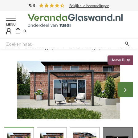
9.3
Bekijk alle beoordelingen
MENU
0
Home
Terrasoverkappingen
Glazen overkappingen
Aluminium overkapping antraciet 307cm x 250cm met helder glazen dak
Heavy Duty