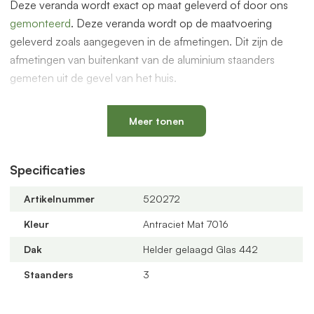
Deze veranda wordt exact op maat geleverd of door ons
gemonteerd
. Deze veranda wordt op de maatvoering
geleverd zoals aangegeven in de afmetingen. Dit zijn de
afmetingen van buitenkant van de aluminium staanders
gemeten uit de gevel van het huis.
De overkapping is ook geschikt voor glazen schuifwanden
om een prachtige serre te maken. Dit en andere accessoires
Meer tonen
vindt je bij de gerelateerde producten hieronder op deze
pagina.
Specificaties
Compleet bouwpakket
Artikelnummer
520272
De overkapping wordt geleverd als compleet bouwpakket
met alle benodigde onderdelen zoals PVC bladvanger, PVC
Kleur
Antraciet Mat 7016
buis/90 graden bocht van 75mm, rubbers worden
Dak
Helder gelaagd Glas 442
meegeleverd.
Staanders
3
Offerte aanvragen
Bestel via de webshop of vraag
hier
geheel vrijblijvend een