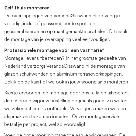
offerte aan. Deze veranda kunnen wij gratis op maat
Zelf thuis monteren
leveren. Zowel in de breedte als diepte. Het beste vraagt u
De overkappingen van VerandaGlaswand.nl ontvang je
dan een offerte aan.
volledig, inclusief geassembleerde spots en
geassembleerde en op maat gemaakte profielen. Dit maakt
de montage van je overkapping veel eenvoudiger.
Professionele montage voor een vast tarief
Montage liever uitbesteden? In het grootste gedeelte van
Nederland verzorgt VerandaGlaswand.nl de montage van
glazen schuifwanden en aluminium terrasoverkappingen.
Bekijk op de kaart of we ook in jouw woonplaats monteren
Kies je ervoor om de montage door ons te laten uitvoeren,
dan checken wij jouw bestelling nogmaals goed. Zo weten
we zeker dat er niks ontbreekt. Vervolgens maken we een
afspraak om te komen inmeten. Onze montageservice
betaal je per project, wel zo voordelig!
Voeg de optie voor montage toe aan je winkelwagen. De