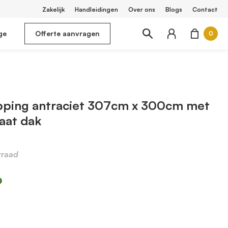
Zakelijk
Handleidingen
Over ons
Blogs
Contact
ge
Offerte aanvragen
0
pping antraciet 307cm x 300cm met
aat dak
rraad