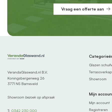
Vraag een offerte aan
Categorieë
Glazen schui
Terrasoverka
VerandaGlaswand.nl B.V.
Koningsbergenweg 26
Showroom
3771 NS Barneveld
Mijn accoun
Showroom bezoek op afspraak
Mijn account
Registreren
T:
0342 230 000