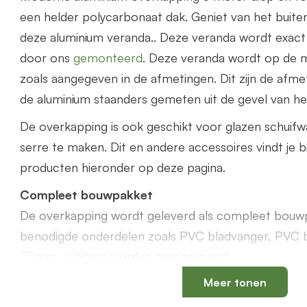
een helder polycarbonaat dak. Geniet van het buite
deze aluminium veranda.. Deze veranda wordt exact
door ons
gemonteerd
. Deze veranda wordt op de 
zoals aangegeven in de afmetingen. Dit zijn de afme
de aluminium staanders gemeten uit de gevel van het
De overkapping is ook geschikt voor glazen schuif
serre te maken. Dit en andere accessoires vindt je b
producten hieronder op deze pagina.
Compleet bouwpakket
De overkapping wordt geleverd als compleet bouwp
benodigde onderdelen zoals PVC bladvanger, PVC 
75mm, rubbers worden meegeleverd.
Meer tonen
Offerte aanvragen
Bestel via de webshop of vraag
hier
geheel vrijblijv