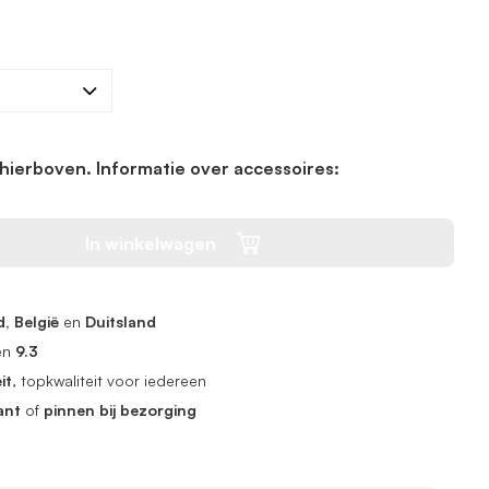
hierboven. Informatie over accessoires:
In winkelwagen
, België
en
Duitsland
en
9.3
it
, topkwaliteit voor iedereen
ant
of
pinnen bij bezorging