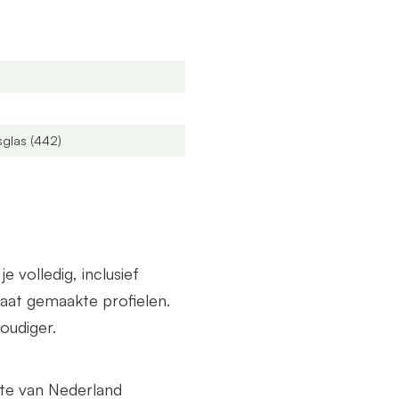
de breedte als diepte.
sglas (442)
volledig, inclusief
at gemaakte profielen.
oudiger.
lte van Nederland