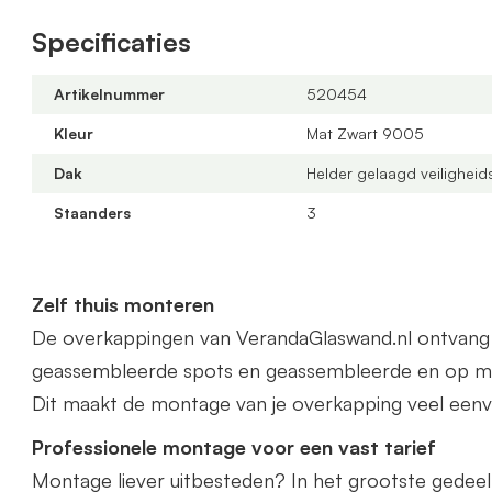
veranda kunnen wij gratis op maat leveren. Zowel in 
Specificaties
Het beste vraagt u dan een offerte aan.
Artikelnummer
520454
Kleur
Mat Zwart 9005
Dak
Helder gelaagd veiligheid
Staanders
3
Zelf thuis monteren
De overkappingen van VerandaGlaswand.nl ontvang je 
geassembleerde spots en geassembleerde en op ma
Dit maakt de montage van je overkapping veel eenv
Professionele montage voor een vast tarief
Montage liever uitbesteden? In het grootste gedee