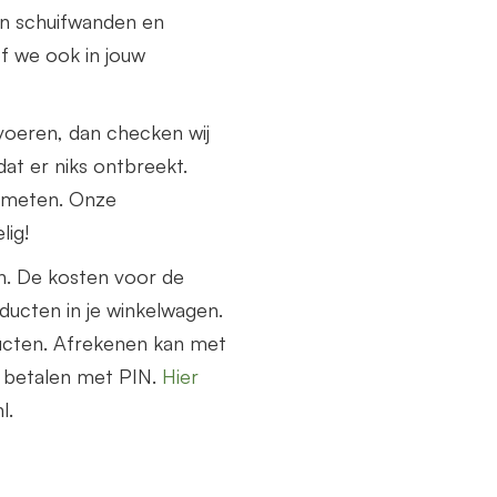
n schuifwanden en
f we ook in jouw
voeren, dan checken wij
at er niks ontbreekt.
nmeten. Onze
lig!
n. De kosten voor de
ucten in je winkelwagen.
ucten. Afrekenen kan met
e betalen met PIN.
Hier
l.