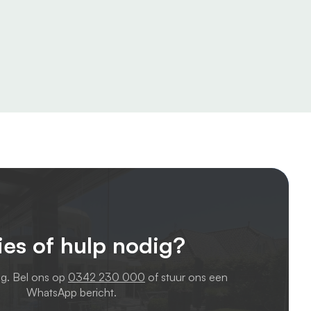
ies of hulp nodig?
ag. Bel ons op
0342 230 000
of stuur ons een
WhatsApp bericht.