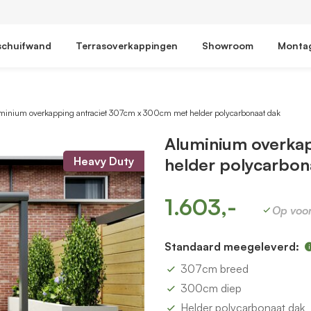
schuifwand
Terrasoverkappingen
Showroom
Monta
minium overkapping antraciet 307cm x 300cm met helder polycarbonaat dak
Aluminium overka
Heavy Duty
helder polycarbon
1.603,-
Op voo
Standaard meegeleverd:
307cm breed
300cm diep
Helder polycarbonaat dak