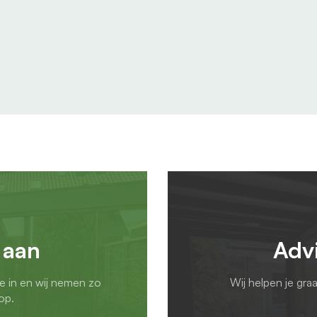
 aan
Adv
ie in en wij nemen zo
Wij helpen je gra
op.