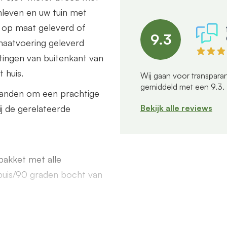
nleven en uw tuin met
 op maat geleverd of
9.3
maatvoering geleverd
tingen van buitenkant van
 huis.
Wij gaan voor transparan
gemiddeld met een
9.3
.
wanden om een prachtige
Bekijk alle reviews
ij de gerelateerde
akket met alle
buis/90 graden bocht van
end een offerte aan. Deze