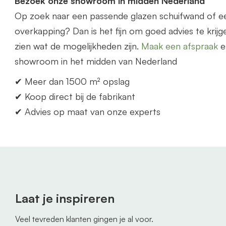
Bezoek onze showroom in midden Nederland
Op zoek naar een p
as
sende glazen schuifwand of 
overkapping? Dan is het fijn om goed advies te krijge
zien wat de mogelijkheden zijn.
Maak een afspraak
e
showroom in het midden
van
Nederland
✔ Meer dan 1500 m² opslag
✔ Koop direct bij de fabrikant
✔ Advies op maat
van
onze experts
Laat je inspireren
Veel tevreden klanten gingen je al voor.