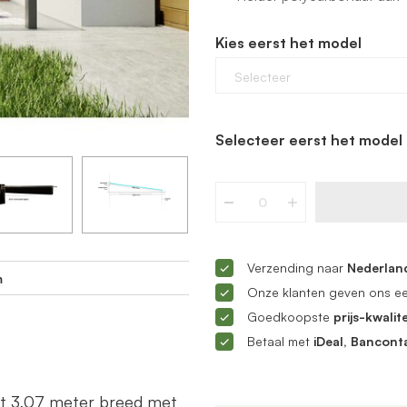
Kies eerst het model
Selecteer
Selecteer eerst het model 
Verzending naar
Nederland
m
Onze klanten geven ons e
Goedkoopste
prijs-kwalite
Betaal met
iDeal, Bancont
ot 3,07 meter breed met