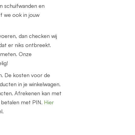
n schuifwanden en
f we ook in jouw
voeren, dan checken wij
at er niks ontbreekt.
nmeten. Onze
lig!
n. De kosten voor de
ucten in je winkelwagen.
ucten. Afrekenen kan met
e betalen met PIN.
Hier
l.