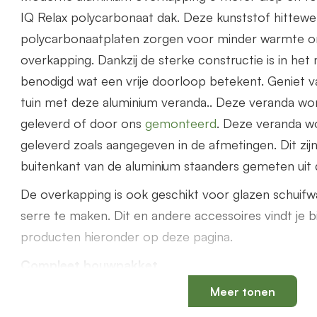
IQ Relax polycarbonaat dak. Deze kunststof hittew
polycarbonaatplaten zorgen voor minder warmte o
overkapping. Dankzij de sterke constructie is in he
benodigd wat een vrije doorloop betekent. Geniet v
tuin met deze aluminium veranda.. Deze veranda wo
geleverd of door ons
gemonteerd
. Deze veranda w
geleverd zoals aangegeven in de afmetingen. Dit zij
buitenkant van de aluminium staanders gemeten uit d
De overkapping is ook geschikt voor glazen schuif
serre te maken. Dit en andere accessoires vindt je b
producten hieronder op deze pagina.
Compleet bouwpakket
De overkapping wordt geleverd als compleet bouwp
Meer tonen
benodigde onderdelen zoals PVC bladvanger, PVC 