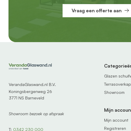
Vraag een offerte aan
Categorieë
Glazen schui
Terrasoverka
VerandaGlaswand.nl B.V.
Koningsbergenweg 26
Showroom
3771 NS Barneveld
Mijn accoun
Showroom bezoek op afspraak
Mijn account
Registreren
T:
0342 230 000