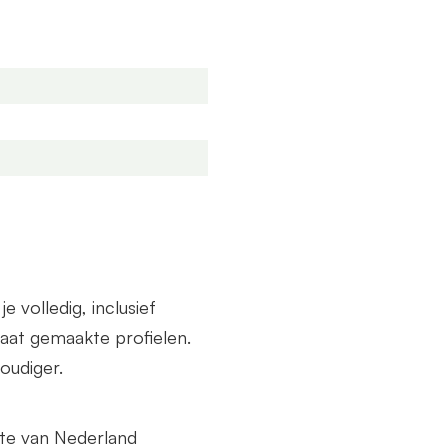
end een offerte aan. Deze
de breedte als diepte.
volledig, inclusief
at gemaakte profielen.
oudiger.
lte van Nederland