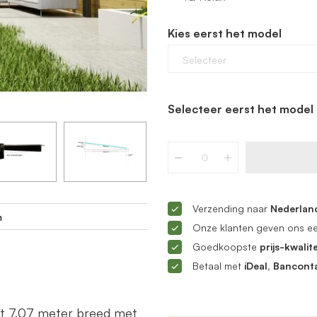
Kies eerst het model
Selecteer
Selecteer eerst het model 
Verzending naar
Nederland
m
Onze klanten geven ons e
Goedkoopste
prijs-kwalite
Betaal met
iDeal, Bancont
ot 7,07 meter breed met