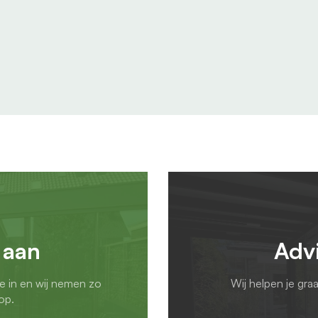
 aan
Adv
ie in en wij nemen zo
Wij helpen je gra
op.