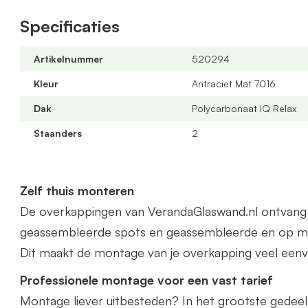
75mm, rubbers worden meegeleverd.
Specificaties
Offerte aanvragen
Bestel via de webshop of vraag
hier
geheel vrijblijv
Artikelnummer
520294
veranda kunnen wij gratis op maat leveren. Zowel in 
Kleur
Antraciet Mat 7016
Het beste vraagt u dan een offerte aan.
Dak
Polycarbonaat IQ Relax
Staanders
2
Zelf thuis monteren
De overkappingen van VerandaGlaswand.nl ontvang je 
geassembleerde spots en geassembleerde en op ma
Dit maakt de montage van je overkapping veel eenv
Professionele montage voor een vast tarief
Montage liever uitbesteden? In het grootste gedee