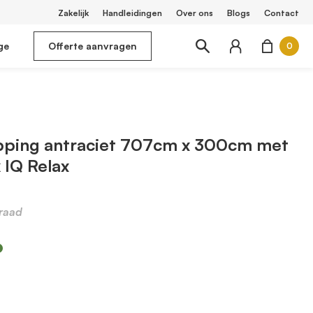
Zakelijk
Handleidingen
Over ons
Blogs
Contact
ge
Offerte aanvragen
0
pping antraciet 707cm x 300cm met
 IQ Relax
raad