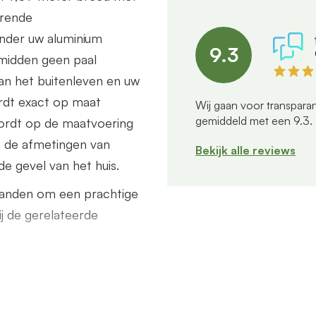
erende
nder uw aluminium
9.3
t midden geen paal
an het buitenleven en uw
rdt exact op maat
Wij gaan voor transparan
gemiddeld met een
9.3
.
ordt op de maatvoering
n de afmetingen van
Bekijk alle reviews
e gevel van het huis.
wanden om een prachtige
ij de gerelateerde
akket met alle
buis/90 graden bocht van