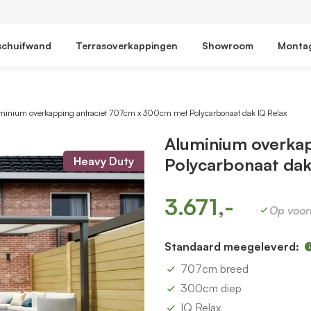
schuifwand
Terrasoverkappingen
Showroom
Monta
minium overkapping antraciet 707cm x 300cm met Polycarbonaat dak IQ Relax
Aluminium overka
Heavy Duty
Polycarbonaat dak
3.671,-
Op voor
Standaard meegeleverd:
707cm breed
300cm diep
IQ Relax