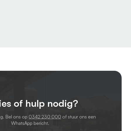
ies of hulp nodig?
ag. Bel ons op
0342 230 000
of stuur ons een
WhatsApp bericht.