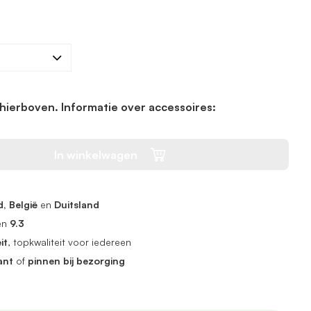
hierboven. Informatie over accessoires:
In winkelwagen
, België
en
Duitsland
en
9.3
it
, topkwaliteit voor iedereen
ant
of
pinnen bij bezorging