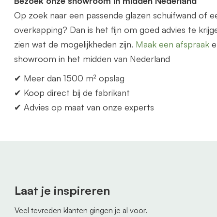
Bezoek onze showroom in midden Nederland
Op zoek naar een p
as
sende glazen schuifwand of 
overkapping? Dan is het fijn om goed advies te krijge
zien wat de mogelijkheden zijn.
Maak een afspraak
e
showroom in het midden
van
Nederland
✔ Meer dan 1500 m² opslag
✔ Koop direct bij de fabrikant
✔ Advies op maat
van
onze experts
Laat je inspireren
Veel tevreden klanten gingen je al voor.