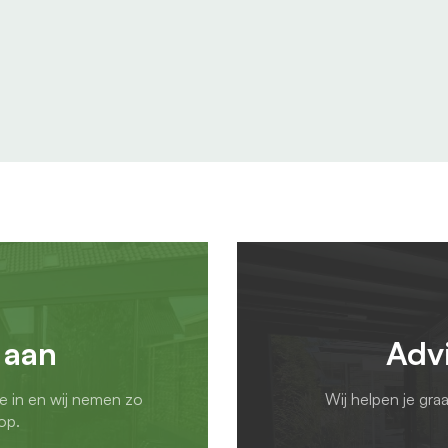
 aan
Adv
ie in en wij nemen zo
Wij helpen je gra
op.