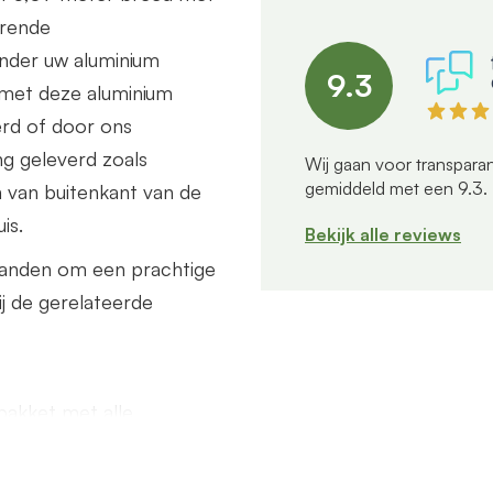
erende
nder uw aluminium
9.3
 met deze aluminium
erd of door ons
g geleverd zoals
Wij gaan voor transparan
gemiddeld met een
9.3
.
n van buitenkant van de
is.
Bekijk alle reviews
wanden om een prachtige
ij de gerelateerde
akket met alle
buis/90 graden bocht van