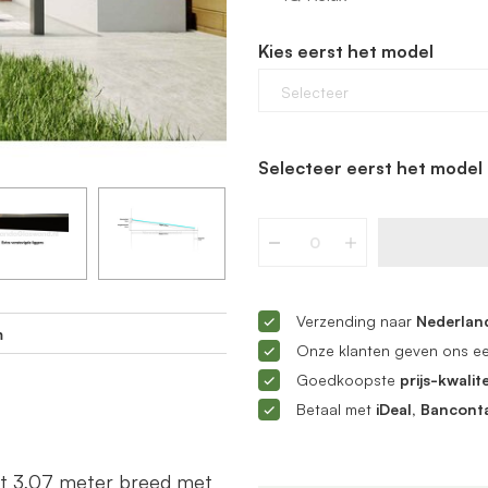
Kies eerst het model
Selecteer
Selecteer eerst het model 
Verzending naar
Nederland
m
Onze klanten geven ons e
Goedkoopste
prijs-kwalite
Betaal met
iDeal, Bancont
ot 3,07 meter breed met