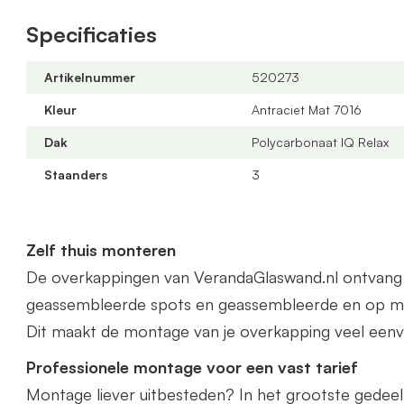
Offerte aanvragen
Specificaties
Bestel via de webshop of vraag
hier
geheel vrijblijv
veranda kunnen wij gratis op maat leveren. Zowel in 
Artikelnummer
520273
Het beste vraagt u dan een offerte aan.
Kleur
Antraciet Mat 7016
Dak
Polycarbonaat IQ Relax
Staanders
3
Zelf thuis monteren
De overkappingen van VerandaGlaswand.nl ontvang je 
geassembleerde spots en geassembleerde en op ma
Dit maakt de montage van je overkapping veel eenv
Professionele montage voor een vast tarief
Montage liever uitbesteden? In het grootste gedee