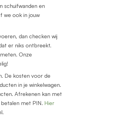
n schuifwanden en
f we ook in jouw
voeren, dan checken wij
at er niks ontbreekt.
nmeten. Onze
lig!
n. De kosten voor de
ucten in je winkelwagen.
ucten. Afrekenen kan met
e betalen met PIN.
Hier
l.