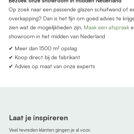
Bezoek onze showroom in midden Nederland
Op zoek naar een p
as
sende glazen schuifwand of 
overkapping? Dan is het fijn om goed advies te krijge
zien wat de mogelijkheden zijn.
Maak een afspraak
e
showroom in het midden
van
Nederland
✔ Meer dan 1500 m² opslag
✔ Koop direct bij de fabrikant
✔ Advies op maat
van
onze experts
Laat je inspireren
Veel tevreden klanten gingen je al voor.