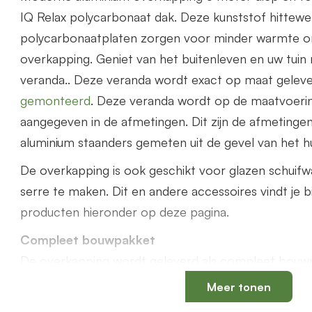
IQ Relax polycarbonaat dak. Deze kunststof hittew
polycarbonaatplaten zorgen voor minder warmte o
overkapping. Geniet van het buitenleven en uw tuin
veranda.. Deze veranda wordt exact op maat gelev
gemonteerd
. Deze veranda wordt op de maatvoerin
aangegeven in de afmetingen. Dit zijn de afmetinge
aluminium staanders gemeten uit de gevel van het hu
De overkapping is ook geschikt voor glazen schuif
serre te maken. Dit en andere accessoires vindt je b
producten hieronder op deze pagina.
Compleet bouwpakket
De overkapping wordt geleverd als compleet bouwp
benodigde onderdelen zoals PVC bladvanger, PVC 
Meer tonen
75mm, rubbers worden meegeleverd.