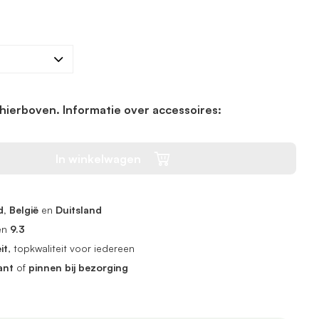
hierboven. Informatie over accessoires:
In winkelwagen
, België
en
Duitsland
en
9.3
it
, topkwaliteit voor iedereen
ant
of
pinnen bij bezorging