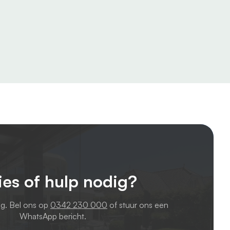
ies of hulp nodig?
ag. Bel ons op
0342 230 000
of stuur ons een
WhatsApp bericht.