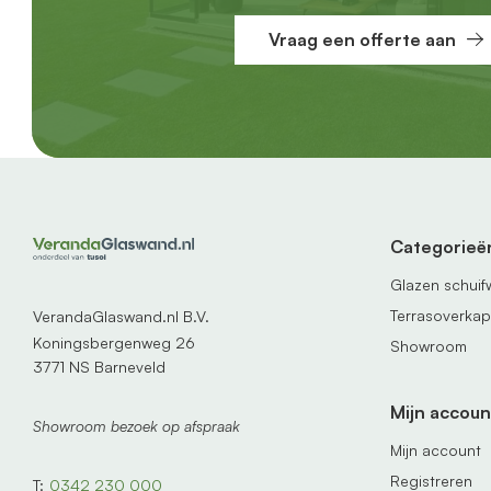
Vraag een offerte aan
Categorieë
Glazen schui
Terrasoverka
VerandaGlaswand.nl B.V.
Koningsbergenweg 26
Showroom
3771 NS Barneveld
Mijn accoun
Showroom bezoek op afspraak
Mijn account
Registreren
T:
0342 230 000