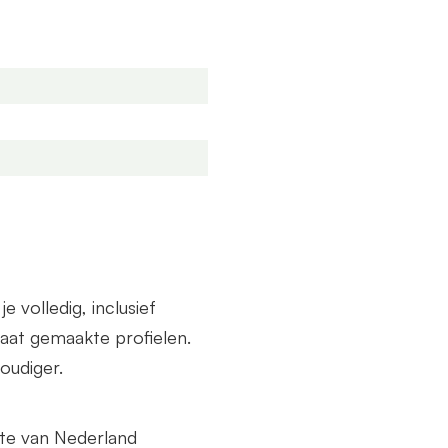
end een offerte aan. Deze
de breedte als diepte.
volledig, inclusief
at gemaakte profielen.
oudiger.
lte van Nederland