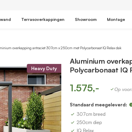
fwand
Terrasoverkappingen
Showroom
Montage
minium overkapping antraciet 307cm x 250cm met Polycarbonaat IQ Relax dak
Aluminium overka
Heavy Duty
Polycarbonaat IQ 
1.575,-
Op voor
Standaard meegeleverd:
307cm breed
250cm diep
IQ Relax