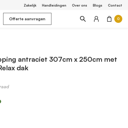
Zakelijk
Handleidingen
Over ons
Blogs
Contact
Offerte aanvragen
0
pping antraciet 307cm x 250cm met
Relax dak
raad