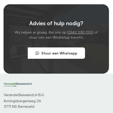
Advies of hulp nodig?
Wij helpen je graag. Bel ons op
0342 230 000
of
stuur ons een WhatsApp bericht.
Stuur een Whatsapp
VerandaGlaswand.nl B.V.
Koningsbergenweg 26
3771 NS Barneveld