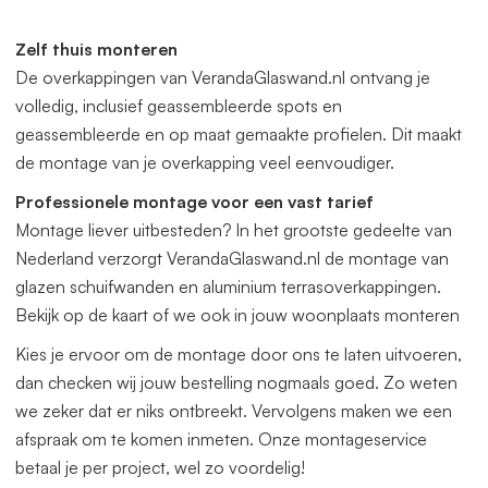
offerte aan. Deze veranda kunnen wij gratis op maat
leveren. Zowel in de breedte als diepte. Het beste vraagt u
Zelf thuis monteren
dan een offerte aan.
De overkappingen van VerandaGlaswand.nl ontvang je
volledig, inclusief geassembleerde spots en
geassembleerde en op maat gemaakte profielen. Dit maakt
de montage van je overkapping veel eenvoudiger.
Professionele montage voor een vast tarief
Montage liever uitbesteden? In het grootste gedeelte van
Nederland verzorgt VerandaGlaswand.nl de montage van
glazen schuifwanden en aluminium terrasoverkappingen.
Bekijk op de kaart of we ook in jouw woonplaats monteren
Kies je ervoor om de montage door ons te laten uitvoeren,
dan checken wij jouw bestelling nogmaals goed. Zo weten
we zeker dat er niks ontbreekt. Vervolgens maken we een
afspraak om te komen inmeten. Onze montageservice
betaal je per project, wel zo voordelig!