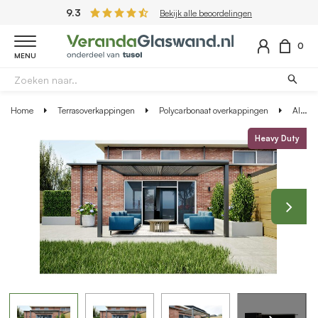
9.3
Bekijk alle beoordelingen
0
MENU
Home
Terrasoverkappingen
Polycarbonaat overkappingen
Aluminium overkapping antraciet 407cm x 300cm met helder polycarbonaat dak
Heavy Duty