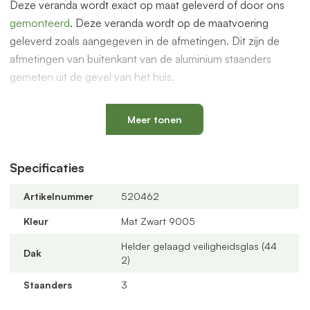
Deze veranda wordt exact op maat geleverd of door ons
gemonteerd
. Deze veranda wordt op de maatvoering
geleverd zoals aangegeven in de afmetingen. Dit zijn de
afmetingen van buitenkant van de aluminium staanders
gemeten uit de gevel van het huis.
De overkapping is ook geschikt voor glazen schuifwanden
om een prachtige serre te maken. Dit en andere accessoires
Meer tonen
vindt je bij de gerelateerde producten hieronder op deze
pagina.
Specificaties
Compleet bouwpakket
Artikelnummer
520462
De overkapping wordt geleverd als compleet bouwpakket
met alle benodigde onderdelen zoals PVC bladvanger, PVC
Kleur
Mat Zwart 9005
buis/90 graden bocht van 75mm, rubbers worden
Helder gelaagd veiligheidsglas (44
meegeleverd.
Dak
2)
Offerte aanvragen
Staanders
3
Bestel via de webshop of vraag
hier
geheel vrijblijvend een