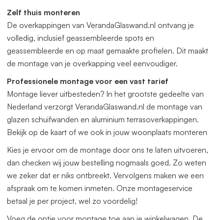
Offerte aanvragen
Zelf thuis monteren
Bestel via de webshop of vraag
hier
geheel vrijblijvend een
De overkappingen van VerandaGlaswand.nl ontvang je
offerte aan. Deze veranda kunnen wij gratis op maat
volledig, inclusief geassembleerde spots en
leveren. Zowel in de breedte als diepte. Het beste vraagt u
geassembleerde en op maat gemaakte profielen. Dit maakt
dan een offerte aan.
de montage van je overkapping veel eenvoudiger.
Professionele montage voor een vast tarief
Montage liever uitbesteden? In het grootste gedeelte van
Nederland verzorgt VerandaGlaswand.nl de montage van
glazen schuifwanden en aluminium terrasoverkappingen.
Bekijk op de kaart of we ook in jouw woonplaats monteren
Kies je ervoor om de montage door ons te laten uitvoeren,
dan checken wij jouw bestelling nogmaals goed. Zo weten
we zeker dat er niks ontbreekt. Vervolgens maken we een
afspraak om te komen inmeten. Onze montageservice
betaal je per project, wel zo voordelig!
Voeg de optie voor montage toe aan je winkelwagen. De