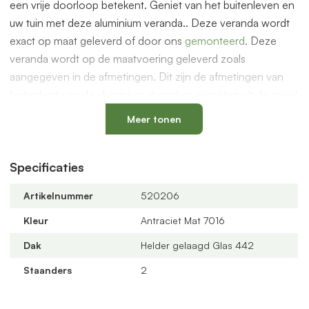
een vrije doorloop betekent. Geniet van het buitenleven en
uw tuin met deze aluminium veranda.. Deze veranda wordt
exact op maat geleverd of door ons
gemonteerd
. Deze
veranda wordt op de maatvoering geleverd zoals
aangegeven in de afmetingen. Dit zijn de afmetingen van
buitenkant van de aluminium staanders gemeten uit de gevel
van het huis.
Meer tonen
De overkapping is ook geschikt voor glazen schuifwanden
om een prachtige serre te maken. Dit en andere accessoires
Specificaties
vindt je bij de gerelateerde producten hieronder op deze
pagina.
Artikelnummer
520206
Compleet bouwpakket
Kleur
Antraciet Mat 7016
De overkapping wordt geleverd als compleet bouwpakket
Dak
Helder gelaagd Glas 442
met alle benodigde onderdelen zoals PVC bladvanger, PVC
buis/90 graden bocht van 75mm, rubbers worden
Staanders
2
meegeleverd.