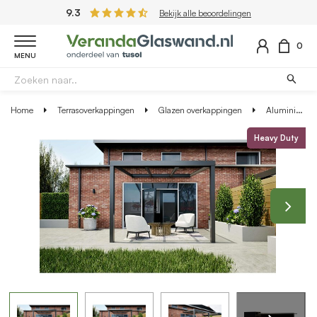
9.3
Bekijk alle beoordelingen
0
MENU
Home
Terrasoverkappingen
Glazen overkappingen
Aluminium overkapping antraciet 307cm x 400cm met helder glazen dak
Heavy Duty