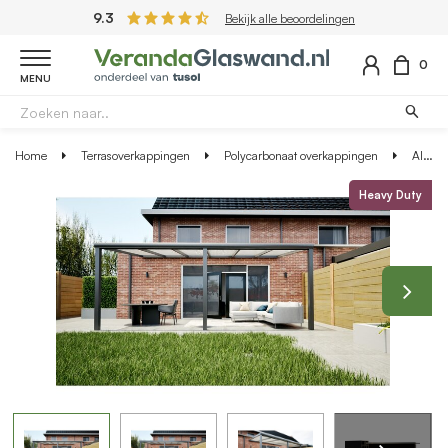
9.3
Bekijk alle beoordelingen
0
MENU
Home
Terrasoverkappingen
Polycarbonaat overkappingen
Aluminium overkapping antraciet 607cm x 250cm met Polycarbonaat dak
Heavy Duty