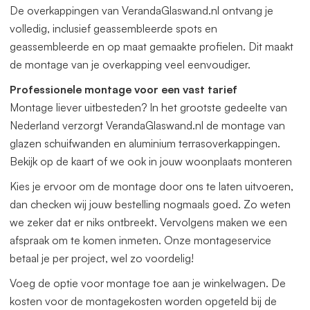
offerte aan. Deze veranda kunnen wij gratis op maat
De overkappingen van VerandaGlaswand.nl ontvang je
leveren. Zowel in de breedte als diepte. Het beste vraagt u
volledig, inclusief geassembleerde spots en
dan een offerte aan.
geassembleerde en op maat gemaakte profielen. Dit maakt
de montage van je overkapping veel eenvoudiger.
Professionele montage voor een vast tarief
Montage liever uitbesteden? In het grootste gedeelte van
Nederland verzorgt VerandaGlaswand.nl de montage van
glazen schuifwanden en aluminium terrasoverkappingen.
Bekijk op de kaart of we ook in jouw woonplaats monteren
Kies je ervoor om de montage door ons te laten uitvoeren,
dan checken wij jouw bestelling nogmaals goed. Zo weten
we zeker dat er niks ontbreekt. Vervolgens maken we een
afspraak om te komen inmeten. Onze montageservice
betaal je per project, wel zo voordelig!
Voeg de optie voor montage toe aan je winkelwagen. De
kosten voor de montagekosten worden opgeteld bij de