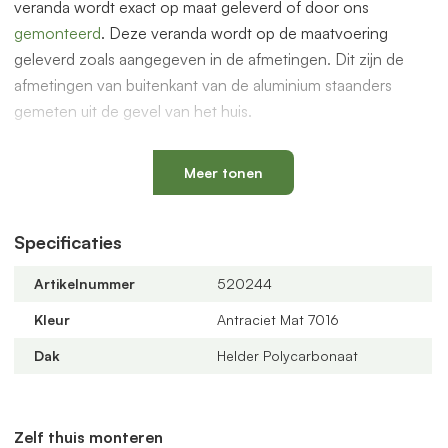
veranda wordt exact op maat geleverd of door ons
gemonteerd
. Deze veranda wordt op de maatvoering
geleverd zoals aangegeven in de afmetingen. Dit zijn de
afmetingen van buitenkant van de aluminium staanders
gemeten uit de gevel van het huis.
De overkapping is ook geschikt voor glazen schuifwanden
om een prachtige serre te maken. Dit en andere accessoires
Meer tonen
vindt je bij de gerelateerde producten hieronder op deze
pagina.
Specificaties
Compleet bouwpakket
Artikelnummer
520244
De overkapping wordt geleverd als compleet bouwpakket
met alle benodigde onderdelen zoals PVC bladvanger, PVC
Kleur
Antraciet Mat 7016
buis/90 graden bocht van 75mm, rubbers worden
Dak
Helder Polycarbonaat
meegeleverd.
Offerte aanvragen
Bestel via de webshop of vraag
hier
geheel vrijblijvend een
Zelf thuis monteren