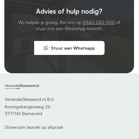
Advies of hulp nodig?
Wij helpen je graag. Bel ons op
0342 230 000
of
stuur ons een WhatsApp bericht.
Stuur een Whatsapp
VerandaGlaswand.nl B.V.
Koningsbergenweg 26
3771 NS Barneveld
Showroom bezoek op afspraak