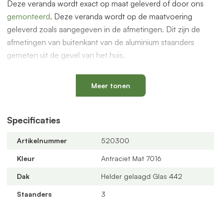
Deze veranda wordt exact op maat geleverd of door ons
gemonteerd
. Deze veranda wordt op de maatvoering
geleverd zoals aangegeven in de afmetingen. Dit zijn de
afmetingen van buitenkant van de aluminium staanders
gemeten uit de gevel van het huis.
De overkapping is ook geschikt voor glazen schuifwanden
om een prachtige serre te maken. Dit en andere accessoires
Meer tonen
vindt je bij de gerelateerde producten hieronder op deze
pagina.
Specificaties
Compleet bouwpakket
Artikelnummer
520300
De overkapping wordt geleverd als compleet bouwpakket
met alle benodigde onderdelen zoals PVC bladvanger, PVC
Kleur
Antraciet Mat 7016
buis/90 graden bocht van 75mm, rubbers worden
Dak
Helder gelaagd Glas 442
meegeleverd.
Staanders
3
Offerte aanvragen
Bestel via de webshop of vraag
hier
geheel vrijblijvend een