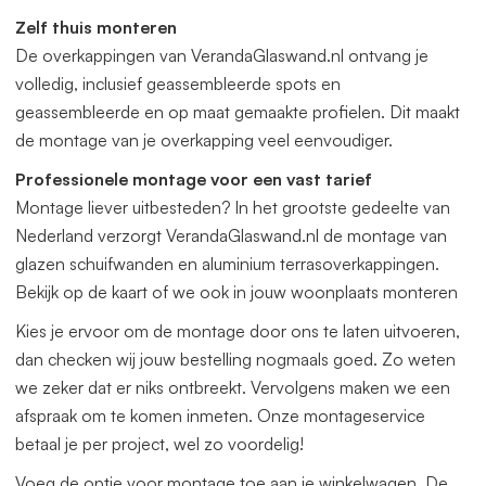
offerte aan. Deze veranda kunnen wij gratis op maat
Zelf thuis monteren
leveren. Zowel in de breedte als diepte. Het beste vraagt u
De overkappingen van VerandaGlaswand.nl ontvang je
dan een offerte aan.
volledig, inclusief geassembleerde spots en
geassembleerde en op maat gemaakte profielen. Dit maakt
de montage van je overkapping veel eenvoudiger.
Professionele montage voor een vast tarief
Montage liever uitbesteden? In het grootste gedeelte van
Nederland verzorgt VerandaGlaswand.nl de montage van
glazen schuifwanden en aluminium terrasoverkappingen.
Bekijk op de kaart of we ook in jouw woonplaats monteren
Kies je ervoor om de montage door ons te laten uitvoeren,
dan checken wij jouw bestelling nogmaals goed. Zo weten
we zeker dat er niks ontbreekt. Vervolgens maken we een
afspraak om te komen inmeten. Onze montageservice
betaal je per project, wel zo voordelig!
Voeg de optie voor montage toe aan je winkelwagen. De