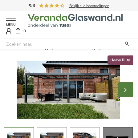
9.3
Bekijk alle beoordelingen
MENU
0
Home
Terrasoverkappingen
Glazen overkappingen
Aluminium overkapping antraciet 707cm x 300cm met helder glazen dak
Heavy Duty