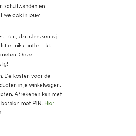
n schuifwanden en
f we ook in jouw
voeren, dan checken wij
at er niks ontbreekt.
nmeten. Onze
lig!
n. De kosten voor de
ucten in je winkelwagen.
ucten. Afrekenen kan met
e betalen met PIN.
Hier
l.