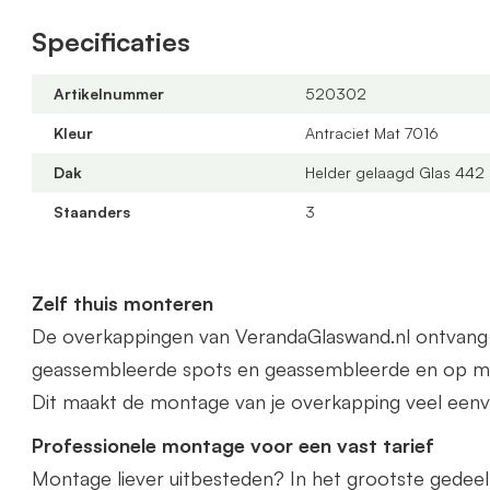
veranda kunnen wij gratis op maat leveren. Zowel in 
Specificaties
Het beste vraagt u dan een offerte aan.
Artikelnummer
520302
Kleur
Antraciet Mat 7016
Dak
Helder gelaagd Glas 442
Staanders
3
Zelf thuis monteren
De overkappingen van VerandaGlaswand.nl ontvang je 
geassembleerde spots en geassembleerde en op ma
Dit maakt de montage van je overkapping veel eenv
Professionele montage voor een vast tarief
Montage liever uitbesteden? In het grootste gedee