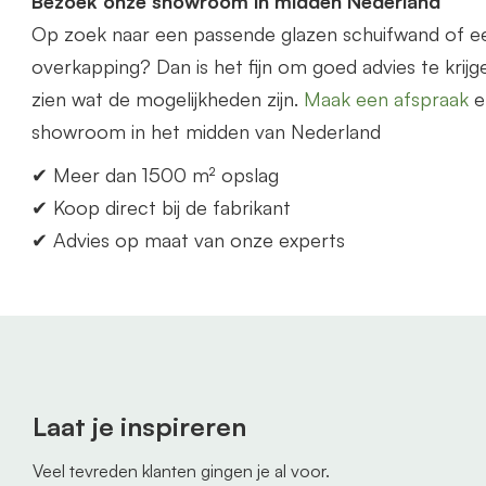
Bezoek onze showroom in midden Nederland
Op zoek naar een p
as
sende glazen schuifwand of 
overkapping? Dan is het fijn om goed advies te krijge
zien wat de mogelijkheden zijn.
Maak een afspraak
e
showroom in het midden
van
Nederland
✔ Meer dan 1500 m² opslag
✔ Koop direct bij de fabrikant
✔ Advies op maat
van
onze experts
Laat je inspireren
Veel tevreden klanten gingen je al voor.