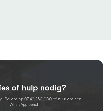
ies of hulp nodig?
ag. Bel ons op
0342 230 000
of stuur ons een
WhatsApp bericht.