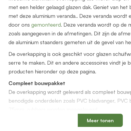
met een helder gelaagd glazen dak. Geniet van het 
met deze aluminium veranda.. Deze veranda wordt 
door ons
gemonteerd
. Deze veranda wordt op de 
zoals aangegeven in de afmetingen. Dit zijn de afme
de aluminium staanders gemeten uit de gevel van het
De overkapping is ook geschikt voor glazen schuif
serre te maken. Dit en andere accessoires vindt je b
producten hieronder op deze pagina.
Compleet bouwpakket
De overkapping wordt geleverd als compleet bouwp
benodigde onderdelen zoals PVC bladvanger, PVC 
75mm, rubbers worden meegeleverd.
Meer tonen
Offerte aanvragen
Bestel via de webshop of vraag
hier
geheel vrijblijv