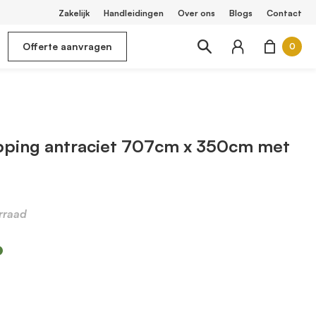
Zakelijk
Handleidingen
Over ons
Blogs
Contact
Offerte aanvragen
0
pping antraciet 707cm x 350cm met
rraad