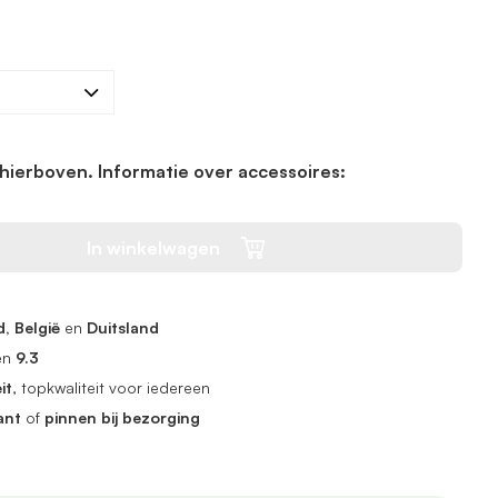
hierboven. Informatie over accessoires:
In winkelwagen
, België
en
Duitsland
en
9.3
it
, topkwaliteit voor iedereen
ant
of
pinnen bij bezorging