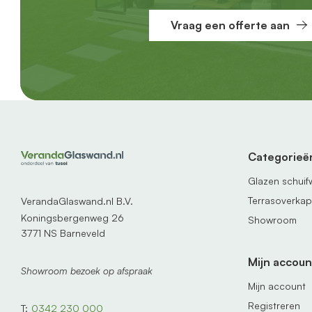
Vraag een offerte aan
Categorieë
Glazen schui
Terrasoverka
VerandaGlaswand.nl B.V.
Koningsbergenweg 26
Showroom
3771 NS Barneveld
Mijn accoun
Showroom bezoek op afspraak
Mijn account
Registreren
T:
0342 230 000