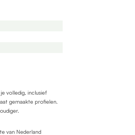
de breedte als diepte.
volledig, inclusief
at gemaakte profielen.
oudiger.
lte van Nederland