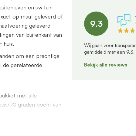
buitenleven en uw tuin
exact op maat geleverd of
9.3
maatvoering geleverd
tingen van buitenkant van
 huis.
Wij gaan voor transparan
gemiddeld met een
9.3
.
wanden om een prachtige
Bekijk alle reviews
ij de gerelateerde
akket met alle
buis/90 graden bocht van
end een offerte aan. Deze