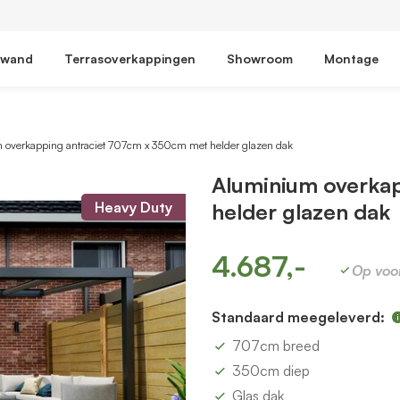
fwand
Terrasoverkappingen
Showroom
Montage
 overkapping antraciet 707cm x 350cm met helder glazen dak
Aluminium overka
Heavy Duty
helder glazen dak
4.687,-
Op voo
Standaard meegeleverd:
707cm breed
350cm diep
Glas dak