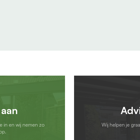
 aan
Adv
ie in en wij nemen zo
Wij helpen je gra
op.