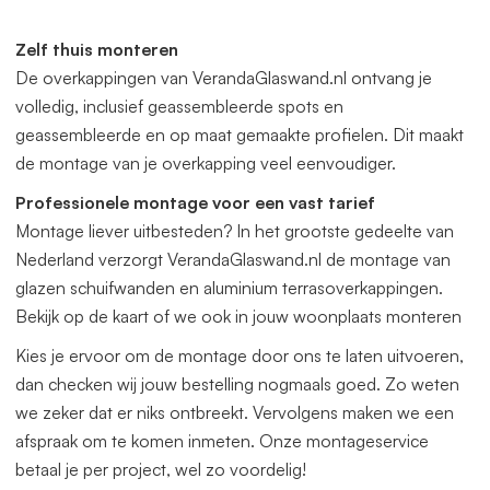
offerte aan. Deze veranda kunnen wij gratis op maat
leveren. Zowel in de breedte als diepte. Het beste vraagt u
Zelf thuis monteren
dan een offerte aan.
De overkappingen van VerandaGlaswand.nl ontvang je
volledig, inclusief geassembleerde spots en
geassembleerde en op maat gemaakte profielen. Dit maakt
de montage van je overkapping veel eenvoudiger.
Professionele montage voor een vast tarief
Montage liever uitbesteden? In het grootste gedeelte van
Nederland verzorgt VerandaGlaswand.nl de montage van
glazen schuifwanden en aluminium terrasoverkappingen.
Bekijk op de kaart of we ook in jouw woonplaats monteren
Kies je ervoor om de montage door ons te laten uitvoeren,
dan checken wij jouw bestelling nogmaals goed. Zo weten
we zeker dat er niks ontbreekt. Vervolgens maken we een
afspraak om te komen inmeten. Onze montageservice
betaal je per project, wel zo voordelig!