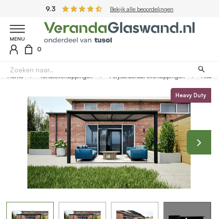
9.3
Bekijk alle beoordelingen
MENU
0
Home
Terrasoverkappingen
Polycarbonaat overkappingen
Aluminium overkapping zwart 407cm x 350cm met helder polycarbonaat dak
Heavy Duty