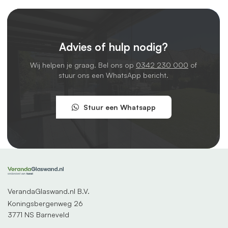
Advies of hulp nodig?
Wij helpen je graag. Bel ons op
0342 230 000
of
stuur ons een WhatsApp bericht.
Stuur een Whatsapp
VerandaGlaswand.nl B.V.
Koningsbergenweg 26
3771 NS Barneveld