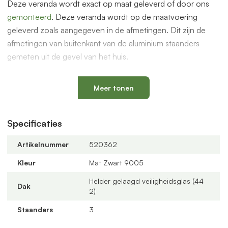
Deze veranda wordt exact op maat geleverd of door ons
gemonteerd
. Deze veranda wordt op de maatvoering
geleverd zoals aangegeven in de afmetingen. Dit zijn de
afmetingen van buitenkant van de aluminium staanders
gemeten uit de gevel van het huis.
De overkapping is ook geschikt voor glazen schuifwanden
om een prachtige serre te maken. Dit en andere accessoires
Meer tonen
vindt je bij de gerelateerde producten hieronder op deze
pagina.
Specificaties
Compleet bouwpakket
Artikelnummer
520362
De overkapping wordt geleverd als compleet bouwpakket
met alle benodigde onderdelen zoals PVC bladvanger, PVC
Kleur
Mat Zwart 9005
buis/90 graden bocht van 75mm, rubbers worden
Helder gelaagd veiligheidsglas (44
meegeleverd.
Dak
2)
Offerte aanvragen
Staanders
3
Bestel via de webshop of vraag
hier
geheel vrijblijvend een