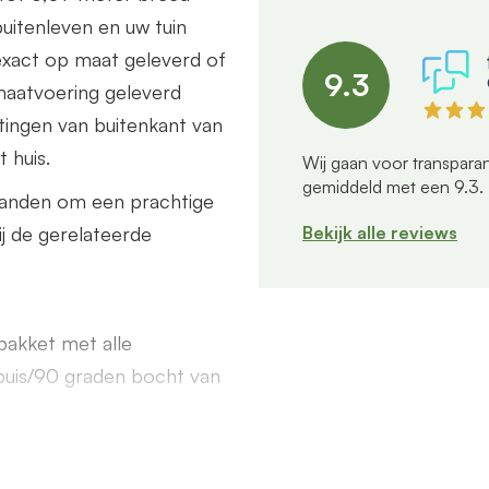
uitenleven en uw tuin
exact op maat geleverd of
9.3
maatvoering geleverd
tingen van buitenkant van
 huis.
Wij gaan voor transparan
gemiddeld met een
9.3
.
wanden om een prachtige
Bekijk alle reviews
ij de gerelateerde
akket met alle
buis/90 graden bocht van
end een offerte aan. Deze