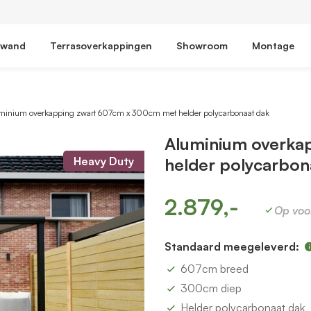
fwand
Terrasoverkappingen
Showroom
Montage
minium overkapping zwart 607cm x 300cm met helder polycarbonaat dak
Aluminium overka
Heavy Duty
helder polycarbon
2.879,-
Op voo
Standaard meegeleverd:
607cm breed
300cm diep
Helder polycarbonaat dak