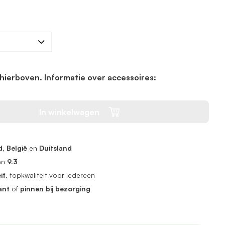
hierboven. Informatie over accessoires:
In winkelwagen
, België
en
Duitsland
en
9.3
it
, topkwaliteit voor iedereen
ant
of
pinnen bij bezorging