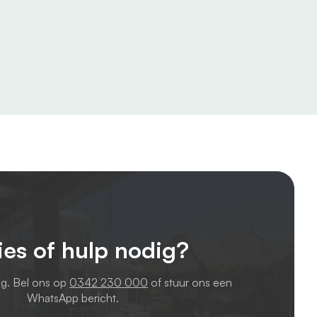
ies of hulp nodig?
ag. Bel ons op
0342 230 000
of stuur ons een
WhatsApp bericht.