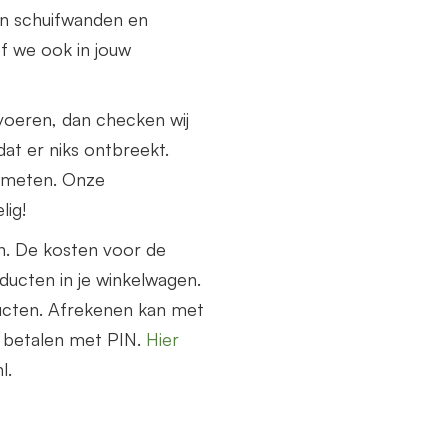
n schuifwanden en
f we ook in jouw
voeren, dan checken wij
at er niks ontbreekt.
nmeten. Onze
lig!
n. De kosten voor de
ucten in je winkelwagen.
ucten. Afrekenen kan met
e betalen met PIN.
Hier
l.