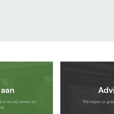
 aan
Adv
ie in en wij nemen zo
Wij helpen je gra
op.