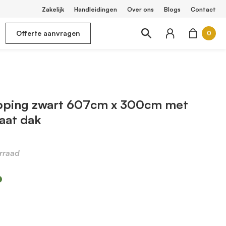
Zakelijk
Handleidingen
Over ons
Blogs
Contact
Offerte aanvragen
0
pping zwart 607cm x 300cm met
aat dak
rraad