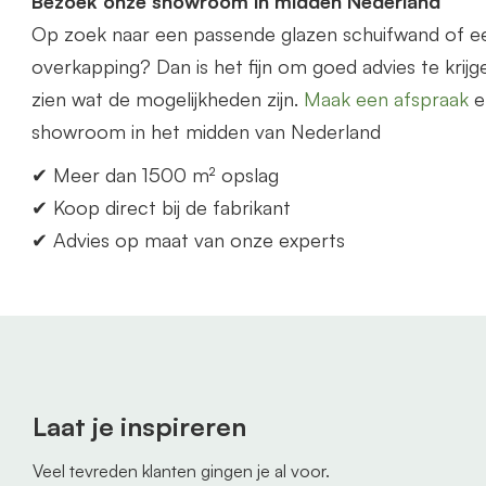
Bezoek onze showroom in midden Nederland
Op zoek naar een p
as
sende glazen schuifwand of 
overkapping? Dan is het fijn om goed advies te krijge
zien wat de mogelijkheden zijn.
Maak een afspraak
e
showroom in het midden
van
Nederland
✔ Meer dan 1500 m² opslag
✔ Koop direct bij de fabrikant
✔ Advies op maat
van
onze experts
Laat je inspireren
Veel tevreden klanten gingen je al voor.