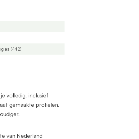
de breedte als diepte.
sglas (442)
volledig, inclusief
at gemaakte profielen.
oudiger.
lte van Nederland