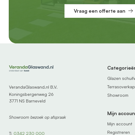
Vraag een offerte aan
Categorieë
Glazen schui
Terrasoverka
VerandaGlaswand.nl B.V.
Koningsbergenweg 26
Showroom
3771 NS Barneveld
Mijn accoun
Showroom bezoek op afspraak
Mijn account
Registreren
T:
0342 230 000