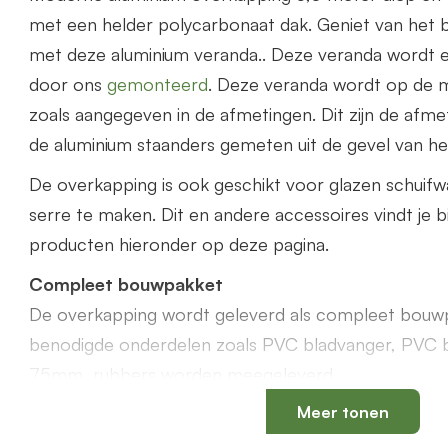
met een helder polycarbonaat dak. Geniet van het b
met deze aluminium veranda.. Deze veranda wordt 
door ons
gemonteerd
. Deze veranda wordt op de 
zoals aangegeven in de afmetingen. Dit zijn de afme
de aluminium staanders gemeten uit de gevel van het
De overkapping is ook geschikt voor glazen schuif
serre te maken. Dit en andere accessoires vindt je b
producten hieronder op deze pagina.
Compleet bouwpakket
De overkapping wordt geleverd als compleet bouwp
benodigde onderdelen zoals PVC bladvanger, PVC 
75mm, rubbers worden meegeleverd.
Meer tonen
Offerte aanvragen
Bestel via de webshop of vraag
hier
geheel vrijblijv