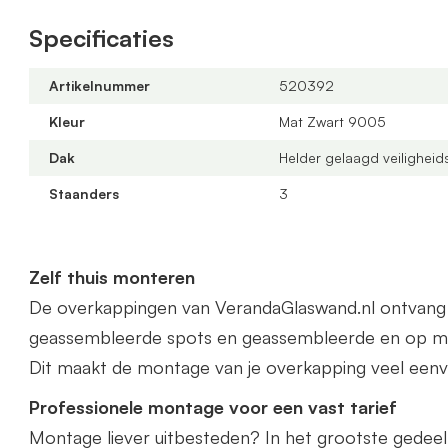
veranda kunnen wij gratis op maat leveren. Zowel in 
Specificaties
Het beste vraagt u dan een offerte aan.
Artikelnummer
520392
Kleur
Mat Zwart 9005
Dak
Helder gelaagd veiligheid
Staanders
3
Zelf thuis monteren
De overkappingen van VerandaGlaswand.nl ontvang je 
geassembleerde spots en geassembleerde en op ma
Dit maakt de montage van je overkapping veel eenv
Professionele montage voor een vast tarief
Montage liever uitbesteden? In het grootste gedee