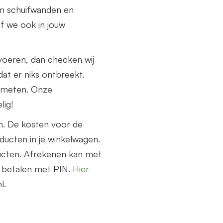
n schuifwanden en
f we ook in jouw
voeren, dan checken wij
at er niks ontbreekt.
nmeten. Onze
lig!
n. De kosten voor de
ucten in je winkelwagen.
ucten. Afrekenen kan met
e betalen met PIN.
Hier
l.