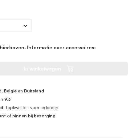
hierboven. Informatie over accessoires:
In winkelwagen
, België
en
Duitsland
en
9.3
it
, topkwaliteit voor iedereen
ant
of
pinnen bij bezorging