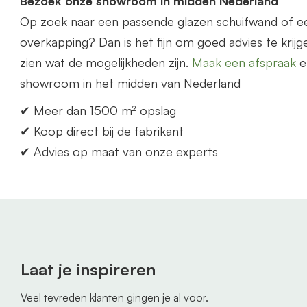
Bezoek onze showroom in midden Nederland
Op zoek naar een p
as
sende glazen schuifwand of 
overkapping? Dan is het fijn om goed advies te krijge
zien wat de mogelijkheden zijn.
Maak een afspraak
e
showroom in het midden
van
Nederland
✔ Meer dan 1500 m² opslag
✔ Koop direct bij de fabrikant
✔ Advies op maat
van
onze experts
Laat je inspireren
Veel tevreden klanten gingen je al voor.