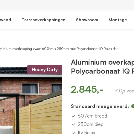
fwand
Terrasoverkappingen
Showroom
Montage
minium overkapping zwart 607cm x 250cm met Polycarbonaat IQ Relax dak
Aluminium overka
Heavy Duty
Polycarbonaat IQ 
2.845,-
Op voo
Standaard meegeleverd:
607cm breed
250cm diep
IQ Relax