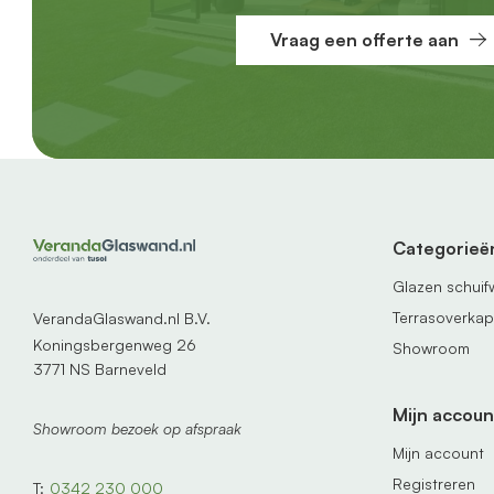
Vraag een offerte aan
Categorieë
Glazen schui
Terrasoverka
VerandaGlaswand.nl B.V.
Koningsbergenweg 26
Showroom
3771 NS Barneveld
Mijn accoun
Showroom bezoek op afspraak
Mijn account
Registreren
T:
0342 230 000