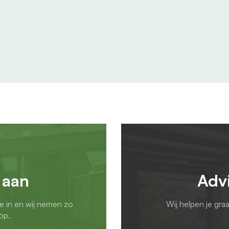
 aan
Adv
ie in en wij nemen zo
Wij helpen je gra
op.