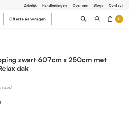
Zakelijk
Handleidingen
Over ons
Blogs
Contact
Offerte aanvragen
0
pping zwart 607cm x 250cm met
Relax dak
rraad