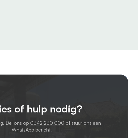
ies of hulp nodig?
ag. Bel ons op
0342 230 000
of stuur ons een
WhatsApp bericht.