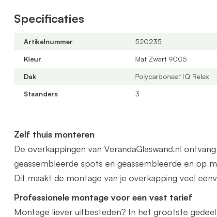
Offerte aanvragen
Specificaties
Bestel via de webshop of vraag
hier
geheel vrijblijv
veranda kunnen wij gratis op maat leveren. Zowel in 
Artikelnummer
520235
Het beste vraagt u dan een offerte aan.
Kleur
Mat Zwart 9005
Dak
Polycarbonaat IQ Relax
Staanders
3
Zelf thuis monteren
De overkappingen van VerandaGlaswand.nl ontvang je 
geassembleerde spots en geassembleerde en op ma
Dit maakt de montage van je overkapping veel eenv
Professionele montage voor een vast tarief
Montage liever uitbesteden? In het grootste gedee