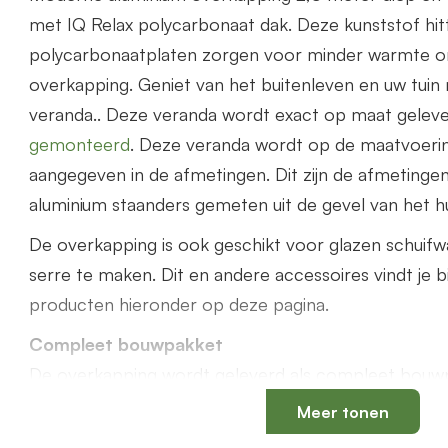
met IQ Relax polycarbonaat dak. Deze kunststof hi
polycarbonaatplaten zorgen voor minder warmte o
overkapping. Geniet van het buitenleven en uw tuin
veranda.. Deze veranda wordt exact op maat gelev
gemonteerd
. Deze veranda wordt op de maatvoerin
aangegeven in de afmetingen. Dit zijn de afmetinge
aluminium staanders gemeten uit de gevel van het hu
De overkapping is ook geschikt voor glazen schuif
serre te maken. Dit en andere accessoires vindt je b
producten hieronder op deze pagina.
Compleet bouwpakket
De overkapping wordt geleverd als compleet bouwp
benodigde onderdelen zoals PVC bladvanger, PVC 
Meer tonen
75mm, rubbers worden meegeleverd.