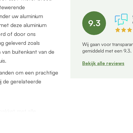
ttewerende
nder uw aluminium
9.3
 met deze aluminium
erd of door ons
g geleverd zoals
Wij gaan voor transparan
gemiddeld met een
9.3
.
n van buitenkant van de
is.
Bekijk alle reviews
wanden om een prachtige
ij de gerelateerde
akket met alle
buis/90 graden bocht van