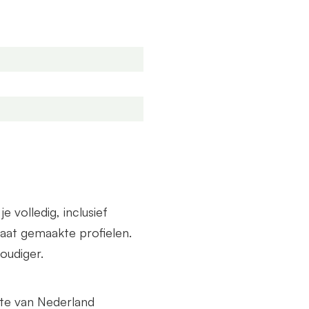
end een offerte aan. Deze
de breedte als diepte.
volledig, inclusief
at gemaakte profielen.
oudiger.
lte van Nederland