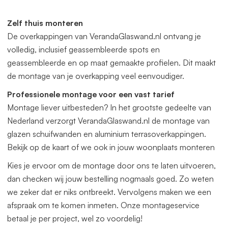
offerte aan. Deze veranda kunnen wij gratis op maat
leveren. Zowel in de breedte als diepte. Het beste vraagt u
Zelf thuis monteren
dan een offerte aan.
De overkappingen van VerandaGlaswand.nl ontvang je
volledig, inclusief geassembleerde spots en
geassembleerde en op maat gemaakte profielen. Dit maakt
de montage van je overkapping veel eenvoudiger.
Professionele montage voor een vast tarief
Montage liever uitbesteden? In het grootste gedeelte van
Nederland verzorgt VerandaGlaswand.nl de montage van
glazen schuifwanden en aluminium terrasoverkappingen.
Bekijk op de kaart of we ook in jouw woonplaats monteren
Kies je ervoor om de montage door ons te laten uitvoeren,
dan checken wij jouw bestelling nogmaals goed. Zo weten
we zeker dat er niks ontbreekt. Vervolgens maken we een
afspraak om te komen inmeten. Onze montageservice
betaal je per project, wel zo voordelig!