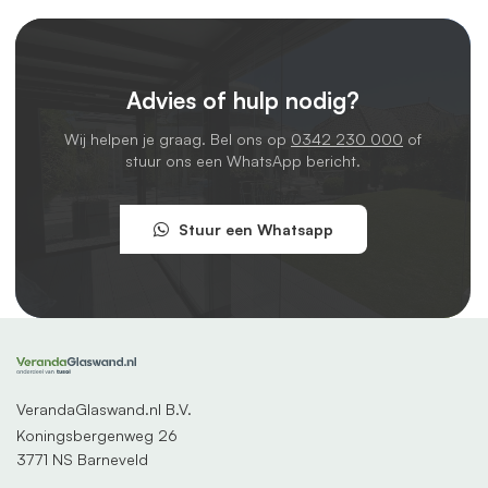
Advies of hulp nodig?
Wij helpen je graag. Bel ons op
0342 230 000
of
stuur ons een WhatsApp bericht.
Stuur een Whatsapp
VerandaGlaswand.nl B.V.
Koningsbergenweg 26
3771 NS Barneveld