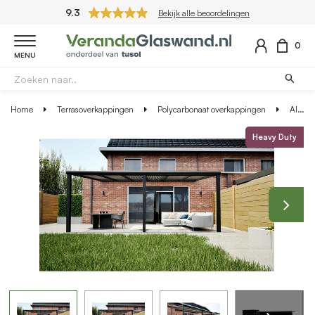
9.3
Bekijk alle beoordelingen
0
MENU
Home
Terrasoverkappingen
Polycarbonaat overkappingen
Aluminium overkapping zwart 607cm x 400cm met helder polycarbonaat dak
Heavy Duty