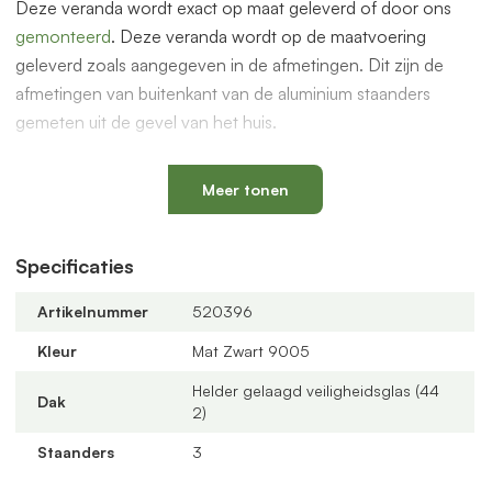
Deze veranda wordt exact op maat geleverd of door ons
gemonteerd
. Deze veranda wordt op de maatvoering
geleverd zoals aangegeven in de afmetingen. Dit zijn de
afmetingen van buitenkant van de aluminium staanders
gemeten uit de gevel van het huis.
De overkapping is ook geschikt voor glazen schuifwanden
om een prachtige serre te maken. Dit en andere accessoires
Meer tonen
vindt je bij de gerelateerde producten hieronder op deze
pagina.
Specificaties
Compleet bouwpakket
Artikelnummer
520396
De overkapping wordt geleverd als compleet bouwpakket
met alle benodigde onderdelen zoals PVC bladvanger, PVC
Kleur
Mat Zwart 9005
buis/90 graden bocht van 75mm, rubbers worden
Helder gelaagd veiligheidsglas (44
meegeleverd.
Dak
2)
Offerte aanvragen
Staanders
3
Bestel via de webshop of vraag
hier
geheel vrijblijvend een