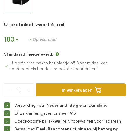
U-profielset zwart 6-rail
180,-
Op voorraad
Standaard meegeleverd:
U-profielsets maken het plaatje af! Door middel van
tochtborstels houden ze ook de tocht buiten!
In winkelwagen
Verzending naar
Nederland, België
en
Duitsland
Onze klanten geven ons een
9.3
Goedkoopste
prijs-kwaliteit
, topkwaliteit voor iedereen
Betaal met
iDeal, Bancontant
of
pinnen bij bezorging