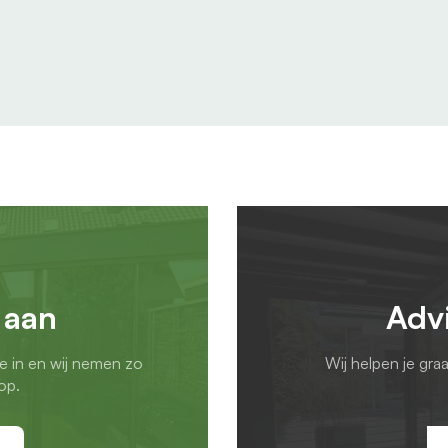
 aan
Adv
ie in en wij nemen zo
Wij helpen je gra
op.