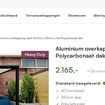
schuifwand
Terrasoverkappingen
Showroom
Monta
minium overkapping zwart 407cm x 350cm met Polycarbonaat dak
Aluminium overka
Heavy Duty
Polycarbonaat da
2.165,-
Op voor
Standaard meegeleverd:
407cm breed
350cm diep
Polycarbonaat