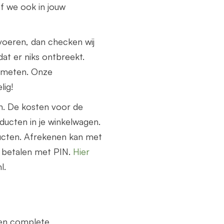
f we ook in jouw
voeren, dan checken wij
at er niks ontbreekt.
nmeten. Onze
lig!
n. De kosten voor de
ucten in je winkelwagen.
ucten. Afrekenen kan met
e betalen met PIN.
Hier
l.
een complete