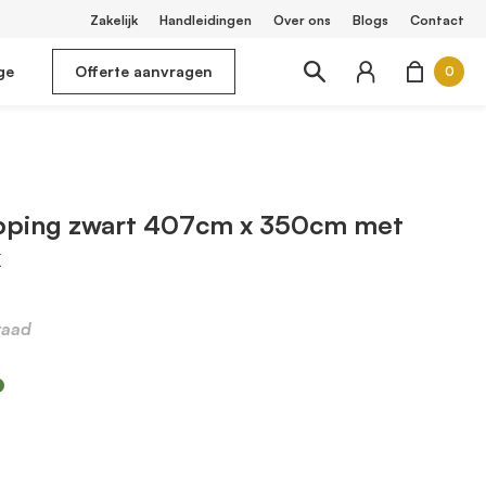
Zakelijk
Handleidingen
Over ons
Blogs
Contact
ge
Offerte aanvragen
0
pping zwart 407cm x 350cm met
k
raad