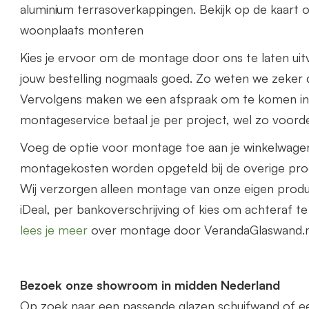
aluminium terrasoverkappingen. Bekijk op de kaart o
woonplaats monteren
Kies je ervoor om de montage door ons te laten uit
jouw bestelling nogmaals goed. Zo weten we zeker d
Vervolgens maken we een afspraak om te komen i
montageservice betaal je per project, wel zo voorde
Voeg de optie voor montage toe aan je winkelwage
montagekosten worden opgeteld bij de overige prod
Wij verzorgen alleen montage van onze eigen prod
iDeal, per bankoverschrijving of kies om achteraf t
lees je meer
over montage door VerandaGlaswand.n
Bezoek onze showroom in midden Nederland
Op zoek naar een p
as
sende glazen schuifwand of 