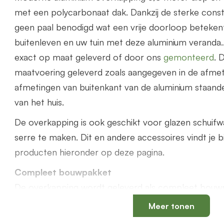
met een polycarbonaat dak. Dankzij de sterke constr
geen paal benodigd wat een vrije doorloop betekent
buitenleven en uw tuin met deze aluminium veranda
exact op maat geleverd of door ons
gemonteerd
. 
maatvoering geleverd zoals aangegeven in de afmeti
afmetingen van buitenkant van de aluminium staand
van het huis.
De overkapping is ook geschikt voor glazen schuif
serre te maken. Dit en andere accessoires vindt je b
producten hieronder op deze pagina.
Compleet bouwpakket
De overkapping wordt geleverd als compleet bouwp
benodigde onderdelen zoals PVC bladvanger, PVC 
Meer tonen
75mm, rubbers worden meegeleverd.