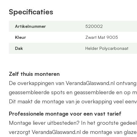
Offerte aanvragen
Specificaties
Bestel via de webshop of vraag
hier
geheel vrijblijv
veranda kunnen wij gratis op maat leveren. Zowel in 
Artikelnummer
520002
Het beste vraagt u dan een offerte aan.
Kleur
Zwart Mat 9005
Dak
Helder Polycarbonaat
Zelf thuis monteren
De overkappingen van VerandaGlaswand.nl ontvang je 
geassembleerde spots en geassembleerde en op ma
Dit maakt de montage van je overkapping veel eenv
Professionele montage voor een vast tarief
Montage liever uitbesteden? In het grootste gedee
verzorgt VerandaGlaswand.nl de montage van glaze