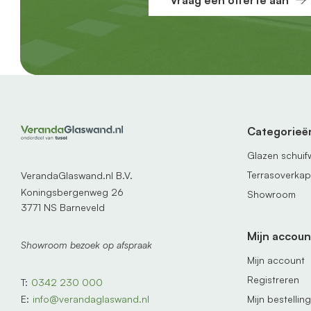
Vraag een offerte aan
Categorieë
Glazen schui
Terrasoverka
VerandaGlaswand.nl B.V.
Koningsbergenweg 26
Showroom
3771 NS Barneveld
Mijn accoun
Showroom bezoek op afspraak
Mijn account
Registreren
T:
0342 230 000
Mijn bestellin
E:
info@verandaglaswand.nl