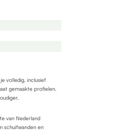
end een offerte aan. Deze
de breedte als diepte.
volledig, inclusief
at gemaakte profielen.
oudiger.
lte van Nederland
n schuifwanden en