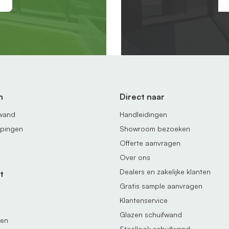
n
Direct naar
fwand
Handleidingen
ppingen
Showroom bezoeken
Offerte aanvragen
Over ons
Dealers en zakelijke klanten
t
Gratis sample aanvragen
Klantenservice
Glazen schuifwand
gen
Steellook schuifwand