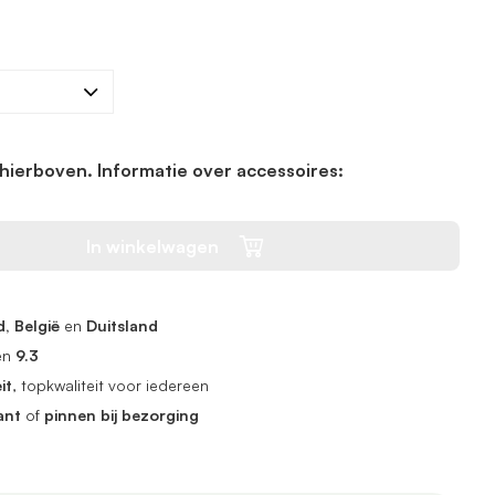
hierboven. Informatie over accessoires:
In winkelwagen
, België
en
Duitsland
en
9.3
it
, topkwaliteit voor iedereen
ant
of
pinnen bij bezorging