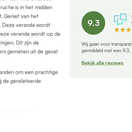
uctie is in het midden
. Geniet van het
9.3
.. Deze veranda wordt
Deze veranda wordt op de
ngen. Dit zijn de
Wij gaan voor transparan
gemiddeld met een
9.3
.
ers gemeten uit de gevel
Bekijk alle reviews
wanden om een prachtige
ij de gerelateerde
akket met alle
buis/90 graden bocht van