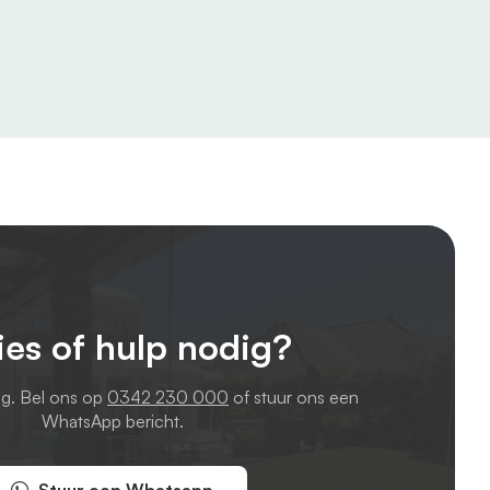
ies of hulp nodig?
ag. Bel ons op
0342 230 000
of stuur ons een
WhatsApp bericht.