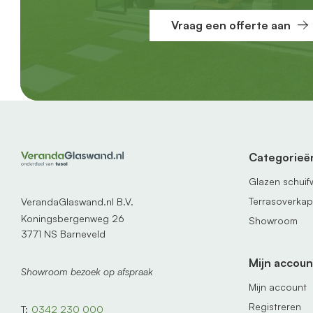
Vraag een offerte aan
Categorieë
Glazen schui
Terrasoverka
VerandaGlaswand.nl B.V.
Koningsbergenweg 26
Showroom
3771 NS Barneveld
Mijn accoun
Showroom bezoek op afspraak
Mijn account
Registreren
T:
0342 230 000