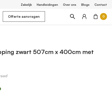
Zakelijk
Handleidingen
Over ons
Blogs
Contact
Offerte aanvragen
0
pping zwart 507cm x 400cm met
raad