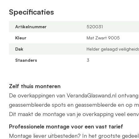
veranda kunnen wij gratis op maat leveren. Zowel in 
Specificaties
Het beste vraagt u dan een offerte aan.
Artikelnummer
520031
Kleur
Mat Zwart 9005
Dak
Helder gelaagd veiligheid
Staanders
3
Zelf thuis monteren
De overkappingen van VerandaGlaswand.nl ontvang je 
geassembleerde spots en geassembleerde en op ma
Dit maakt de montage van je overkapping veel eenv
Professionele montage voor een vast tarief
Montage liever uitbesteden? In het grootste gedee