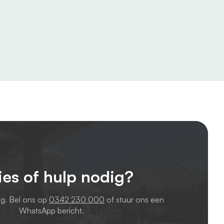
ies of hulp nodig?
ag. Bel ons op
0342 230 000
of stuur ons een
WhatsApp bericht.