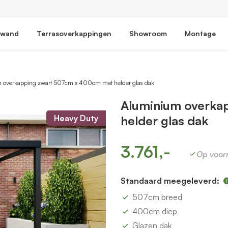
fwand
Terrasoverkappingen
Showroom
Montage
 overkapping zwart 507cm x 400cm met helder glas dak
Aluminium overka
Heavy Duty
helder glas dak
3.761,-
Op voor
Standaard meegeleverd:
507cm breed
400cm diep
Glazen dak