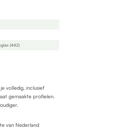
de breedte als diepte.
sglas (442)
volledig, inclusief
at gemaakte profielen.
oudiger.
lte van Nederland