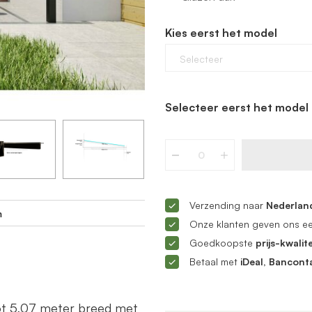
Kies eerst het model
Selecteer
Selecteer eerst het model 
Verzending naar
Nederland
m
Onze klanten geven ons e
Goedkoopste
prijs-kwalite
Betaal met
iDeal, Bancont
ot 5,07 meter breed met