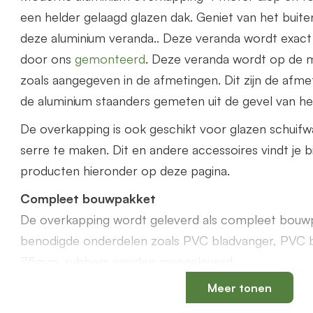
een helder gelaagd glazen dak. Geniet van het buit
deze aluminium veranda.. Deze veranda wordt exact
door ons
gemonteerd
. Deze veranda wordt op de 
zoals aangegeven in de afmetingen. Dit zijn de afme
de aluminium staanders gemeten uit de gevel van het
De overkapping is ook geschikt voor glazen schuif
serre te maken. Dit en andere accessoires vindt je b
producten hieronder op deze pagina.
Compleet bouwpakket
De overkapping wordt geleverd als compleet bouwp
benodigde onderdelen zoals PVC bladvanger, PVC 
75mm, rubbers worden meegeleverd.
Meer tonen
Offerte aanvragen
Bestel via de webshop of vraag
hier
geheel vrijblijv