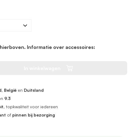
hierboven. Informatie over accessoires:
In winkelwagen
, België
en
Duitsland
en
9.3
it
, topkwaliteit voor iedereen
ant
of
pinnen bij bezorging