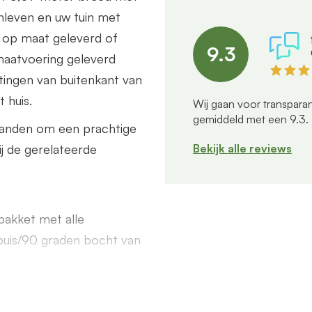
enleven en uw tuin met
 op maat geleverd of
9.3
maatvoering geleverd
tingen van buitenkant van
 huis.
Wij gaan voor transparan
gemiddeld met een
9.3
.
wanden om een prachtige
Bekijk alle reviews
ij de gerelateerde
akket met alle
buis/90 graden bocht van
end een offerte aan. Deze