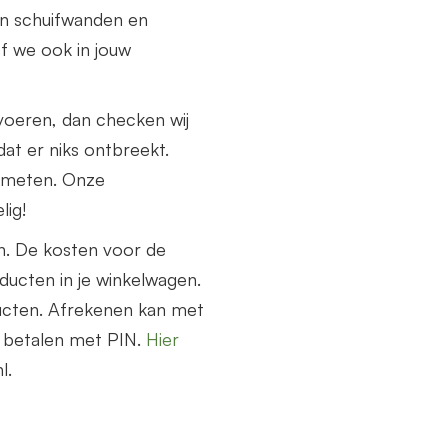
n schuifwanden en
f we ook in jouw
voeren, dan checken wij
at er niks ontbreekt.
nmeten. Onze
lig!
n. De kosten voor de
ucten in je winkelwagen.
ucten. Afrekenen kan met
e betalen met PIN.
Hier
l.