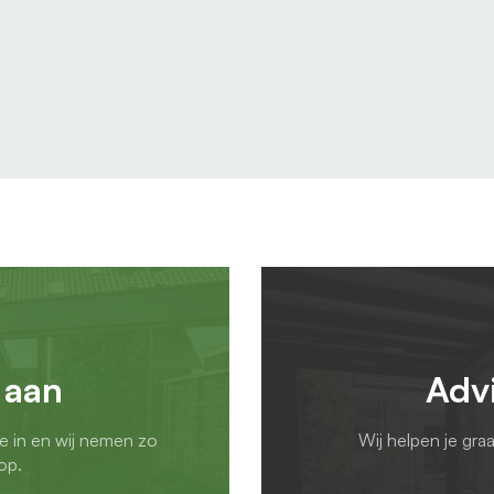
 aan
Adv
ie in en wij nemen zo
Wij helpen je gra
op.