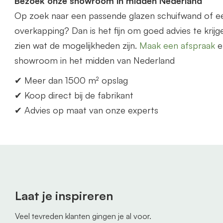
Bezoek onze showroom in midden Nederland
Op zoek naar een p
as
sende glazen schuifwand of 
overkapping? Dan is het fijn om goed advies te krijge
zien wat de mogelijkheden zijn.
Maak een afspraak
e
showroom in het midden
van
Nederland
✔ Meer dan 1500 m² opslag
✔ Koop direct bij de fabrikant
✔ Advies op maat
van
onze experts
Laat je inspireren
Veel tevreden klanten gingen je al voor.