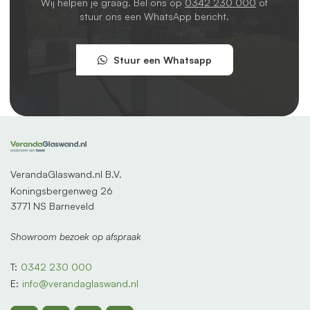
Wij helpen je graag. Bel ons op
0342 230 000
of
stuur ons een WhatsApp bericht.
Stuur een Whatsapp
VerandaGlaswand.nl B.V.
Koningsbergenweg 26
3771 NS Barneveld
Showroom bezoek op afspraak
T:
0342 230 000
E:
info@verandaglaswand.nl