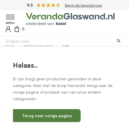
9.3
Bekijk alle beoordelingen
MENU
0
Home
Glazen schuifwand
FAQ
Helaas..
Er zijn (nog) geen producten gevonden in deze
categorie. Keer met de knop hieronder terug naar de
vorige pagina of probeer een van onze andere
categorieën.
Terug naar vorige pagina