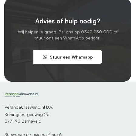
Advies of hulp nodig?
Wij helpen je graag. Bel ons op
0342 230 000
of
stuur ons een WhatsApp bericht.
Stuur een Whatsapp
VerandaGlaswand.nl B.V.
Koningsbergenweg 26
3771 NS Barneveld
Showroom bezoek op afspraak