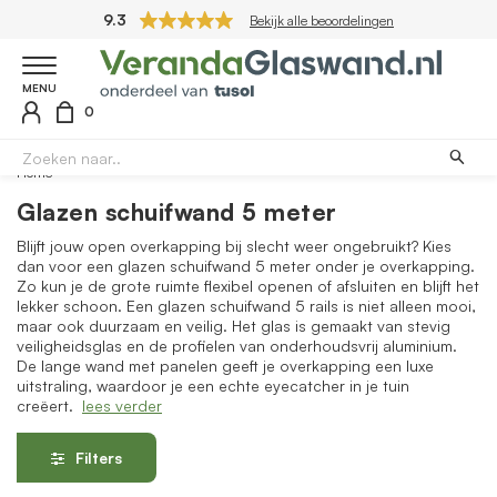
9.3
Bekijk alle beoordelingen
MENU
0
Home
Glazen schuifwand 5 meter
Blijft jouw open overkapping bij slecht weer ongebruikt? Kies
dan voor een glazen schuifwand 5 meter onder je overkapping.
Zo kun je de grote ruimte flexibel openen of afsluiten en blijft het
lekker schoon. Een glazen schuifwand 5 rails is niet alleen mooi,
maar ook duurzaam en veilig. Het glas is gemaakt van stevig
veiligheidsglas en de profielen van onderhoudsvrij aluminium.
De lange wand met panelen geeft je overkapping een luxe
uitstraling, waardoor je een echte eyecatcher in je tuin
creëert.
lees verder
Filters