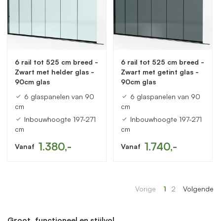
6 rail tot 525 cm breed -
6 rail tot 525 cm breed -
Zwart met helder glas -
Zwart met getint glas -
90cm glas
90cm glas
6 glaspanelen van 90
6 glaspanelen van 90
cm
cm
Inbouwhoogte 197-271
Inbouwhoogte 197-271
cm
cm
1.380,-
1.740,-
Vanaf
Vanaf
Vorige
1
2
Volgende
Groot, functioneel en stijlvol